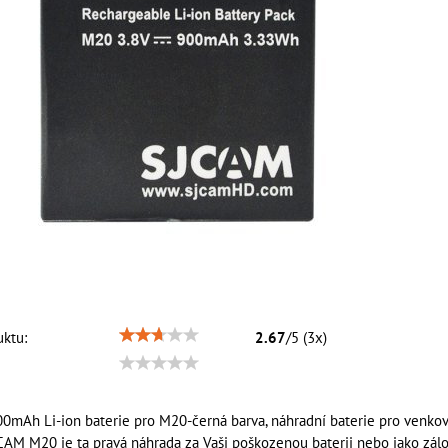
ktu:
2.67
/
5
(
3
x)
0mAh Li-ion baterie pro M20-černá barva, náhradní baterie pro venkovn
JCAM M20 je ta pravá náhrada za Vaši poškozenou baterii nebo jako zálo