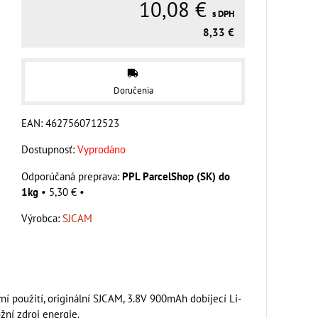
10,08 €
s DPH
8,33 €
Doručenia
EAN:
4627560712523
Dostupnosť:
Vyprodáno
PPL ParcelShop (SK) do
1kg
•
5,30 €
•
Výrobca:
SJCAM
í použití, originální SJCAM, 3.8V 900mAh dobíjecí Li-
žní zdroj energie.