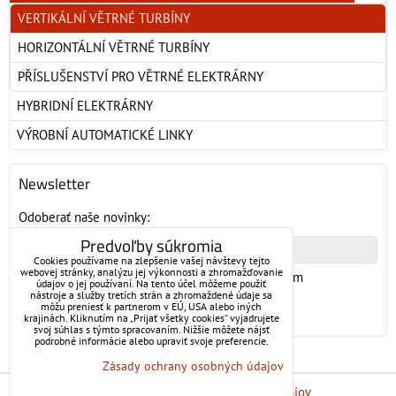
VERTIKÁLNÍ VĚTRNÉ TURBÍNY
HORIZONTÁLNÍ VĚTRNÉ TURBÍNY
PŘÍSLUŠENSTVÍ PRO VĚTRNÉ ELEKTRÁRNY
HYBRIDNÍ ELEKTRÁRNY
VÝROBNÍ AUTOMATICKÉ LINKY
Newsletter
Odoberať naše novinky:
Predvoľby súkromia
Cookies používame na zlepšenie vašej návštevy tejto
webovej stránky, analýzu jej výkonnosti a zhromažďovanie
Chcem sa prihlásiť k odberu noviniek e-mailom
údajov o jej používaní. Na tento účel môžeme použiť
nástroje a služby tretích strán a zhromaždené údaje sa
môžu preniesť k partnerom v EÚ, USA alebo iných
Odoberať
krajinách. Kliknutím na „Prijať všetky cookies“ vyjadrujete
svoj súhlas s týmto spracovaním. Nižšie môžete nájsť
podrobné informácie alebo upraviť svoje preferencie.
Zásady ochrany osobných údajov
Predvoľby súkromia
Zásady ochrany osobných údajov