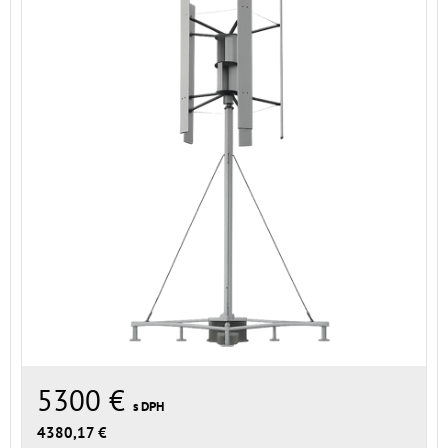
5300 €
s DPH
4380,17 €