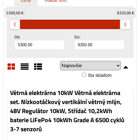
Cena
Hľadať text
5300,00 €
8350,00 €
Od:
Do:
Iba skladom
Mriežka
Zoznam
Tabuľka
Větrná elektrárna 10kW Větrná elektrárna
set. Nízkootáčkový vertikální větrný mlýn,
48V Regulátor 10kW, Střídač 10,2kWh
baterie LiFePo4 10kWh Grade A 6500 cyklů
3-7 senzorů