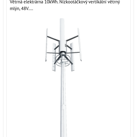
Větrná elektrárna 10kWh. Nízkootáčkový vertikální větrný
mlýn, 48V....