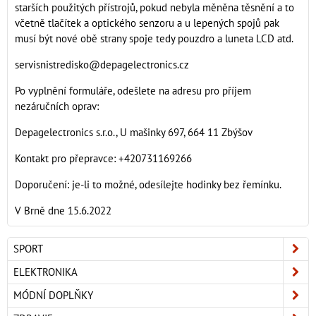
starších použitých přístrojů, pokud nebyla měněna těsnění a to
včetně tlačítek a optického senzoru a u lepených spojů pak
musí být nové obě strany spoje tedy pouzdro a luneta LCD atd.
servisnistredisko@depagelectronics.cz
Po vyplnění formuláře, odešlete na adresu pro příjem
nezáručních oprav:
Depagelectronics s.r.o., U mašinky 697, 664 11 Zbýšov
Kontakt pro přepravce: +420731169266
Doporučení: je-li to možné, odesílejte hodinky bez řemínku.
V Brně dne 15.6.2022
SPORT
ELEKTRONIKA
MÓDNÍ DOPLŇKY