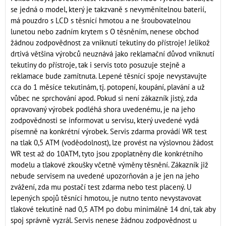
se jedná o model, který je takzvaně s nevyměnitelnou baterií,
má pouzdro s LCD s těsnící hmotou a ne šroubovatelnou
lunetou nebo zadním krytem s O těsněním, nenese obchod
žádnou zodpovědnost za vniknutí tekutiny do přístroje! Jelikož
drtivá většina výrobců neuznává jako reklamační důvod vniknutí
tekutiny do přístroje, tak i servis toto posuzuje stejně a
reklamace bude zamítnuta. Lepené těsnící spoje nevystavujte
cca do 1 měsíce tekutinám, tj. potopení, koupání, plavání a už
vůbec ne sprchování apod. Pokud si není zákazník jistý, zda
opravovaný výrobek podléhá shora uvedenému, je na jeho
zodpovědnosti se informovat u servisu, který uvedené vydá
písemně na konkrétní výrobek. Servis zdarma provádí WR test
na tlak 0,5 ATM (voděodolnost), lze provést na výslovnou žádost
WR test až do 10ATM, tyto jsou zpoplatněny dle konkrétního
modelu a tlakové zkoušky včetně výměny těsnění. Zákazník již
nebude servisem na uvedené upozorňován a je jen na jeho
zvážení, zda mu postačí test zdarma nebo test placený. U
lepených spojů těsnící hmotou, je nutno tento nevystavovat
tlakové tekutině nad 0,5 ATM po dobu minimálně 14 dní, tak aby
spoj správně vyzrál. Servis nenese žádnou zodpovědnost u