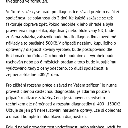
uvedenou ve formuláři.
Veškeré zakázky se hradí po diagnostice závad předem na účet
společnosti se splatností do 3 dnů. Ke každé zakázce se též
fakturuje doprava zpět. Pokud nedojde k jeho úhradě a byla
provedena diagnostika, objednaný nebo blokovaný ND, bude
zrušena zakázka, zákazník bude hradit diagnostiku a uvedené
náklady a to paušálně 500Kč. V případě nezájmu kupujícího o
opravený / diagnostikovaný výrobek, bude postupováno dle
Reklamačního řádu a Obchodních podmínek – výrobek bude
uschován nebo po 6 měsících prodán a toto bude kupujícímu
vyúčtováno, tedy z ceny odečteno, co dluží společnosti a
zejména skladné 50Kč/1 den.
Pro zjištění rozsahu práce a závad na Vašem zařízení je nutné
provést cílenou částečnou diagnostiku, je zdarma pouze v
případě realizace zakázky. Cena je stanovena servisním
technikem dle náročnosti a rozsahu diagnostiky tj. 400 - 1500Kč.
Účtuje se jen při nerealizování následné opravy. Lze si objednat
a uhradit kompletní hloubkovou diagnostiku.
Pokud nebyl proveden test vodotěsnosti nebo výrobce uvádí, že