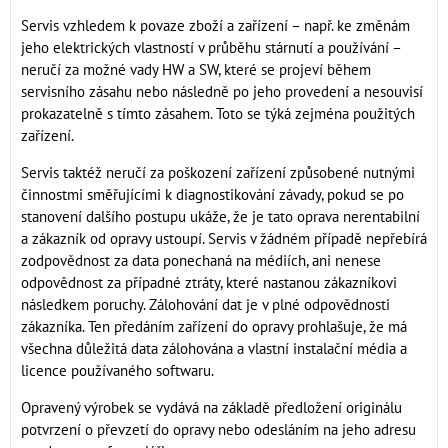
Servis vzhledem k povaze zboží a zařízení – např. ke změnám
jeho elektrických vlastností v průběhu stárnutí a používání –
neručí za možné vady HW a SW, které se projeví během
servisního zásahu nebo následně po jeho provedení a nesouvisí
prokazatelně s tímto zásahem. Toto se týká zejména použitých
zařízení.
Servis taktéž neručí za poškození zařízení způsobené nutnými
činnostmi směřujícími k diagnostikování závady, pokud se po
stanovení dalšího postupu ukáže, že je tato oprava nerentabilní
a zákazník od opravy ustoupí. Servis v žádném případě nepřebírá
zodpovědnost za data ponechaná na médiích, ani nenese
odpovědnost za případné ztráty, které nastanou zákazníkovi
následkem poruchy. Zálohování dat je v plné odpovědnosti
zákazníka. Ten předáním zařízení do opravy prohlašuje, že má
všechna důležitá data zálohována a vlastní instalační média a
licence používaného softwaru.
Opravený výrobek se vydává na základě předložení originálu
potvrzení o převzetí do opravy nebo odesláním na jeho adresu