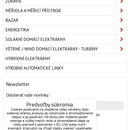
ZDRAVIE
MĚŘIDLA A MĚŘICÍ PŘÍSTROJE
BAZAR
ENERGETIKA
SOLÁRNÍ DOMÁCÍ ELEKTRÁRNY
VĚTRNÉ / WIND DOMÁCÍ ELEKTRÁRNY - TURBÍNY
HYBRIDNÍ ELEKTRÁRNY
VÝROBNÍ AUTOMATICKÉ LINKY
Newsletter
Odoberať naše novinky:
Predvoľby súkromia
Cookies používame na zlepšenie vašej návštevy tejto
webovej stránky, analýzu jej výkonnosti a zhromažďovanie
Chcem sa prihlásiť k odberu noviniek e-mailom
údajov o jej používaní. Na tento účel môžeme použiť
nástroje a služby tretích strán a zhromaždené údaje sa
môžu preniesť k partnerom v EÚ, USA alebo iných
Odoberať
krajinách. Kliknutím na „Prijať všetky cookies“ vyjadrujete