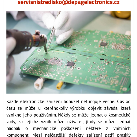
servisnistredisko@depagelectronics.cz
Každé elektronické zařízení bohužel nefunguje věčně. Čas od
času se může u kteréhokoliv výrobku objevit závada, která
vznikne jeho používáním. Někdy se může jednat o kosmetické
vady, za jejichž vznik může uživatel, jindy se může jednat
naopak o mechanické poškození některé z vnitřních
komponent. Mezi nejčastější defekty zařízení patří prasklý