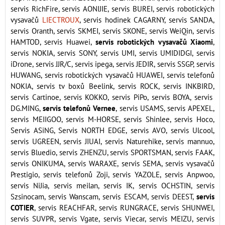
servis RichFire, servis AONIJIE, servis BUREI, servis robotických
vysavačů
LIECTROUX
, servis hodinek CAGARNY, servis SANDA,
servis Oranth, servis SKMEI, servis SKONE, servis WeiQin, servis
HAMTOD, servis Huawei,
servis robotických vysavačů Xiaomi
,
servis NOKIA, servis SONY, servis UMI, servis UMIDIDGI, servis
iDrone, servis JJR/C, servis ipega, servis JEDIR, servis SSGP, servis
HUWANG, servis robotických vysavačů HUAWEI, servis telefonů
NOKIA, servis tv boxů Beelink, servis ROCK, servis INKBIRD,
servis Cartinoe, servis KOKKO, servis PiPo, servis BOYA, servis
DG.MING,
servis telefonů Vernee
, servis USAMS, servis APEXEL,
servis MEIIGOO, servis M-HORSE, servis Shinlee, servis Hoco,
Servis ASiNG, Servis NORTH EDGE, servis AVO, servis Ulcool,
servis UGREEN, servis JIUAI, servis Naturehike, servis mannuo,
servis Bluedio, servis ZHENZU, servis SPORTSMAN, servis FAAK,
servis ONIKUMA, servis WARAXE, servis SEMA, servis vysavačů
Prestigio, servis telefonů Zoji, servis YAZOLE, servis Anpwoo,
servis NiJia, servis meilan, servis IK, servis OCHSTIN, servis
Szsinocam, servis Wanscam, servis ESCAM, servis DEEST,
servis
COTIER
, servis REACHFAR, servis RUNGRACE, servis SHUNWEI,
servis SUVPR, servis Vgate, servis Viecar, servis MEIZU, servis