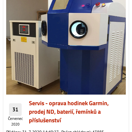
Servis - oprava hodinek Garmin,
31
prodej ND, baterií, řemínků a
příslušenství
Červenec
2020