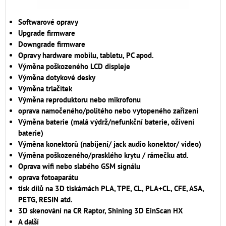
Softwarové opravy
Upgrade firmware
Downgrade firmware
Opravy hardware mobilu, tabletu, PC apod.
Výměna poškozeného LCD displeje
Výměna dotykové desky
Výměna trlačítek
Výměna reproduktoru nebo mikrofonu
oprava namočeného/politého nebo vytopeného zařízení
Výměna baterie (malá výdrž/nefunkční baterie, oživení
baterie)
Výměna konektorů (nabíjení/ jack audio konektor/ video)
Výměna poškozeného/prasklého krytu / rámečku atd.
Oprava wifi nebo slabého GSM signálu
oprava fotoaparátu
tisk dílů na 3D tiskárnách PLA, TPE, CL, PLA+CL, CFE, ASA,
PETG, RESIN atd.
3D skenování na CR Raptor, Shining 3D EinScan HX
A další