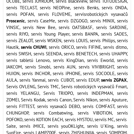
OCUBE, servis JOYROOM, servis Blackview, servis TOTUDESIGN,
servis TECLAST, servis NEOPine, servis Benks, servis ONDA,
servis POFAN, servis FLOVEME, servisrobotických vysavačů
Proscenic
, servis CaseMe, servis DZGOGO, servis MINIX, servis
VINSIC, servis New Bee, servis OATSBASF, servis SARDiNE,
servis RIYO, servis Young Player, servis BANPA, servis SADES,
servis ZEALOT, servis WSKEN, servis LOUIS, servis Philips, servis
Hautik,
servis CHUWI
, servis ORICO, servis FIFINE, servis ditmo,
servis SWISH, servis SEENDA, servis BENETECH, servis UHAPPY,
servis tabletú Lenovo, servis KingDian, servis Eworld, servis
JAKCOM, servis Sinobi, servis AUN, servis VIVIBRIGHT, servis
HUION, servis INCHOR, servis iPHONE, servis SOCOOLE, servis
AULA, servis Yanmai, servis CUBOT, servis EDUP,
servis ZGPAX
,
Servis OVLENG, Servis TMC, Servis robotických vysavačů Fmart,
servis YELANGU, Servis TRIOPO, servis INDEPMAN, servis
ZOMEI, Servis Kodak, servis Canon, Servis Nikon, servis Aputure,
servis FITTEST, servis vysavačů DEBO, servis COMFAST, servis
CHUNGHOP, servis Combatwing, servis VIBOTiON, servis
POFOKO, servis KOTION EACH, servis HYSTOU, serviis MC, servis
Saite, servis iMICE, servis youOKLight, servis U`King, servis
SupFire, servis LAMPZ00E, servis ZHISHUNJIA, servis SOMPOM,