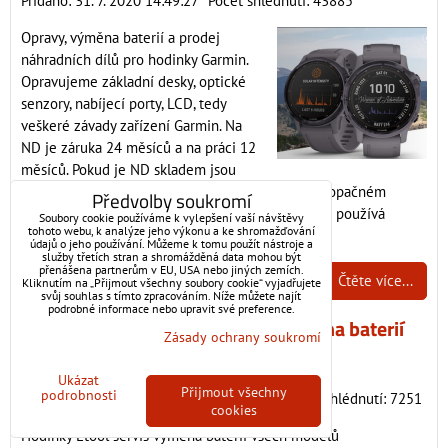
Přidáno: 31. 7. 2020 14:49:27
Počet shlédnutí: 43885
Opravy, výměna baterií a prodej
náhradních dílů pro hodinky Garmin.
Opravujeme základní desky, optické
senzory, nabíjecí porty, LCD, tedy
veškeré závady zařízení Garmin. Na
ND je záruka 24 měsíců a na práci 12
měsíců. Pokud je ND skladem jsou
hodinky opraveny ihned nebo do druhého dne, v opačném
Předvolby soukromí
případě se čeká na dodání dílu od výrobce. Servis používá
Soubory cookie používáme k vylepšení vaší návštěvy
tohoto webu, k analýze jeho výkonu a ke shromažďování
pouze originální náhradní díly Garmin.
údajů o jeho používání. Můžeme k tomu použít nástroje a
služby třetích stran a shromážděná data mohou být
přenášena partnerům v EU, USA nebo jiných zemích.
Komentáře: 0
Čtěte více...
Kliknutím na „Přijmout všechny soubory cookie“ vyjadřujete
svůj souhlas s tímto zpracováním. Níže můžete najít
podrobné informace nebo upravit své preference.
Hodinky Etool servis výměna baterií
Zásady ochrany soukromí
27
všech modelů
Ukázat
Červen
Přijmout všechny
podrobnosti
Přidáno: 27. 6. 2020 10:47:01
Počet shlédnutí: 7251
2020
cookies
Hodinky Etool servis výměna baterií všech modelů