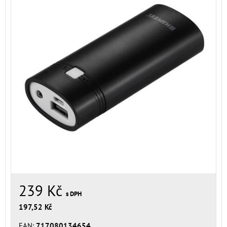
239 Kč
s DPH
197,52 Kč
EAN:
717080134654