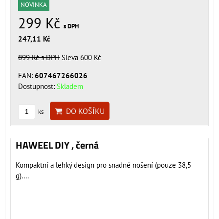
NOVINKA
299 Kč
s DPH
247,11 Kč
899 Kč
s DPH
Sleva 600 Kč
EAN:
607467266026
Dostupnost:
Skladem
DO KOŠÍKU
ks
HAWEEL DIY , černá
Kompaktní a lehký design pro snadné nošení (pouze 38,5
g)....