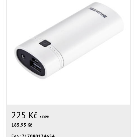
225 Kč
s DPH
185,95 Kč
EAN:
717080134654