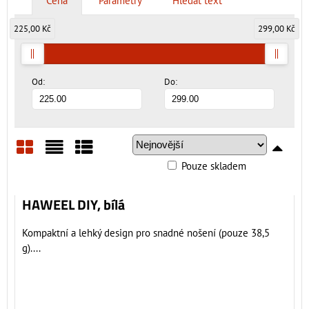
Cena
Parametry
Hledat text
225,00 Kč
299,00 Kč
Od:
Do:
Pouze skladem
Mřížka
Seznam
Tabulka
HAWEEL DIY, bílá
Kompaktní a lehký design pro snadné nošení (pouze 38,5
g)....