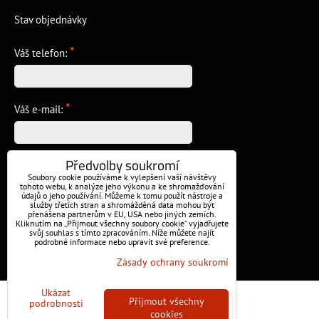
Stav objednávky
*
Váš telefon:
*
Váš e-mail:
Předvolby soukromí
*
Vzkaz:
Soubory cookie používáme k vylepšení vaší návštěvy
tohoto webu, k analýze jeho výkonu a ke shromažďování
údajů o jeho používání. Můžeme k tomu použít nástroje a
služby třetích stran a shromážděná data mohou být
přenášena partnerům v EU, USA nebo jiných zemích.
Kliknutím na „Přijmout všechny soubory cookie“ vyjadřujete
svůj souhlas s tímto zpracováním. Níže můžete najít
podrobné informace nebo upravit své preference.
Odeslat
Zásady ochrany soukromí
Ukázat
Předvolby soukromí
Zásady ochrany soukromí
Přijmout všechny
podrobnosti
cookies