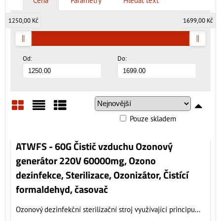
Cena
Parametry
Hledat text
1250,00 Kč
1699,00 Kč
Od:
Do:
Pouze skladem
Mřížka
Seznam
Tabulka
ATWFS - 60G Čistič vzduchu Ozonový
generátor 220V 60000mg, Ozono
dezinfekce, Sterilizace, Ozonizátor, Čistící
formaldehyd, časovač
Ozonový dezinfekční sterilizační stroj využívající principu...