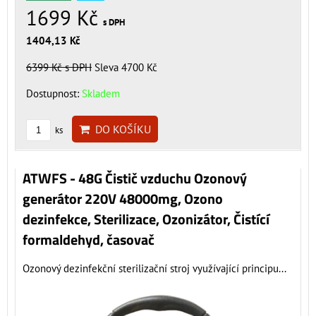
1699 Kč
s DPH
1404,13 Kč
6399 Kč
s DPH
Sleva 4700 Kč
Dostupnost:
Skladem
DO KOŠÍKU
ks
ATWFS - 48G Čistič vzduchu Ozonový
generátor 220V 48000mg, Ozono
dezinfekce, Sterilizace, Ozonizátor, Čistící
formaldehyd, časovač
Ozonový dezinfekční sterilizační stroj využívající principu...