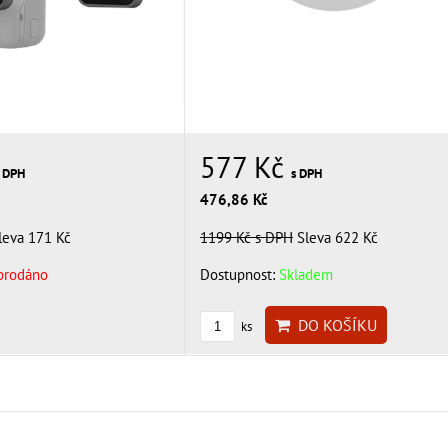
577 Kč
s DPH
s DPH
476,86 Kč
leva 171 Kč
1199 Kč
s DPH
Sleva 622 Kč
prodáno
Dostupnost:
Skladem
DO KOŠÍKU
ks