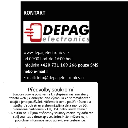
KONTAKT
www.depagelectronics.cz
od 09:00 hod. do 16:00 hod.
Infolinka
+420 731 169 266 pouze SMS
nebo e-mail !
E-mail:
info@depagelectronics.cz
Předvolby soukromí
Soubory cookie používáme k vylepšení vaší návštěvy
tohoto webu, k analýze jeho výkonu a ke shromažďování
údajů o jeho používání. Můžeme k tomu použít nástroje a
služby třetích stran a shromážděná data mohou být
přenášena partnerům v EU, USA nebo jiných zemích.
Kliknutím na „Přijmout všechny soubory cookie“ vyjadřujete
svůj souhlas s tímto zpracováním. Níže můžete najít
podrobné informace nebo upravit své preference.
OBJEDNÁVKY