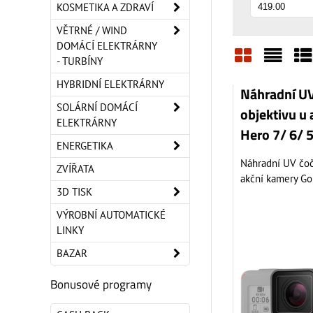
KOSMETIKA A ZDRAVÍ
VĚTRNÉ / WIND
DOMÁCÍ ELEKTRÁRNY
- TURBÍNY
Mřížka
Sezn
Ta
HYBRIDNÍ ELEKTRÁRNY
Náhradní UV
SOLÁRNÍ DOMÁCÍ
objektivu u
ELEKTRÁRNY
Hero 7/ 6/ 
ENERGETIKA
Náhradní UV čoč
ZVÍŘATA
akční kamery GoP
3D TISK
VÝROBNÍ AUTOMATICKÉ
LINKY
BAZAR
Bonusové programy