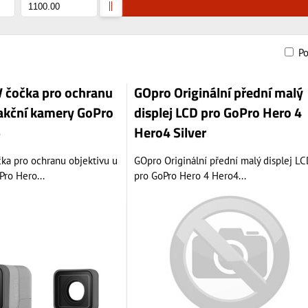
P
am
bulka
 čočka pro ochranu
GOpro Originální přední malý
 akční kamery GoPro
displej LCD pro GoPro Hero 4
5
Hero4 Silver
ka pro ochranu objektivu u
GOpro Originální přední malý displej L
ro Hero...
pro GoPro Hero 4 Hero4...