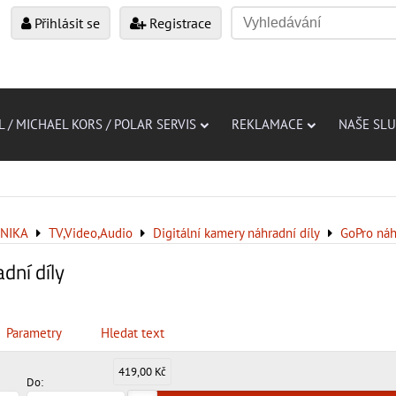
Přihlásit se
Registrace
L / MICHAEL KORS / POLAR SERVIS
REKLAMACE
NAŠE SL
NIKA
TV,Video,Audio
Digitální kamery náhradní díly
GoPro náh
dní díly
Parametry
Hledat text
419,00 Kč
Do: