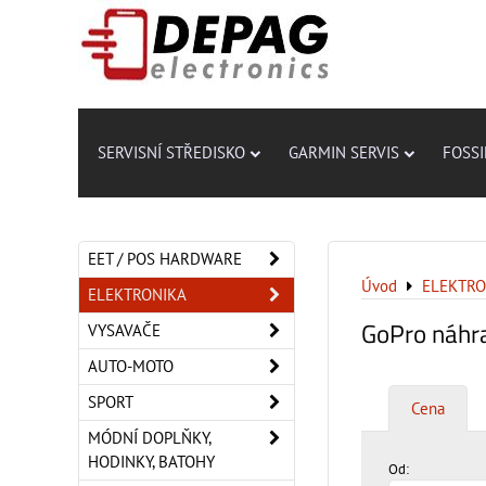
SERVISNÍ STŘEDISKO
GARMIN SERVIS
FOSSI
EET / POS HARDWARE
Úvod
ELEKTRO
ELEKTRONIKA
GoPro náhra
VYSAVAČE
AUTO-MOTO
SPORT
Cena
MÓDNÍ DOPLŇKY,
HODINKY, BATOHY
Od: