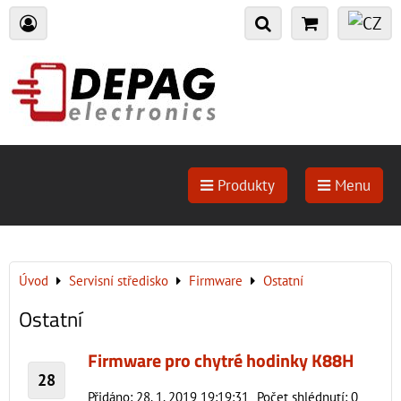
Produkty
Menu
Úvod
Servisní středisko
Firmware
Ostatní
Ostatní
Firmware pro chytré hodinky K88H
28
Přidáno: 28. 1. 2019 19:19:31
Počet shlédnutí: 0