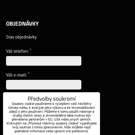
OBJEDNÁVKY
Stav objednávky
*
Váš telefon:
*
Váš e-mail:
Předvolby soukromí
*
Vzkaz:
Soubory cookie používáme k vylepšení vaší návštěvy
tohoto webu, k analýze jeho výkonu a ke shromažďování
údajů o jeho používání. Můžeme k tomu použít nástroje a
služby třetích stran a shromážděná data mohou být
přenášena partnerům v EU, USA nebo jiných zemích.
Kliknutím na „Přijmout všechny soubory cookie“ vyjadřujete
svůj souhlas s tímto zpracováním. Níže můžete najít
podrobné informace nebo upravit své preference.