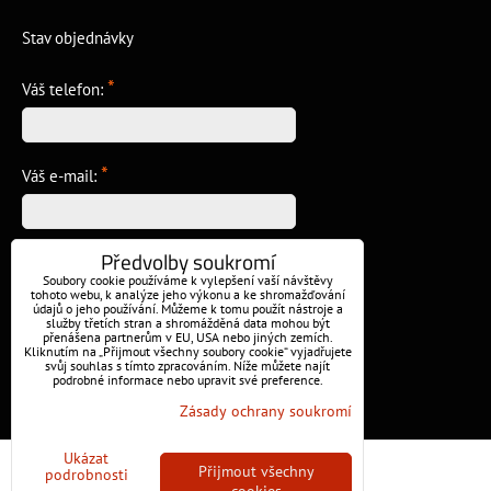
Stav objednávky
*
Váš telefon:
*
Váš e-mail:
Předvolby soukromí
*
Vzkaz:
Soubory cookie používáme k vylepšení vaší návštěvy
tohoto webu, k analýze jeho výkonu a ke shromažďování
údajů o jeho používání. Můžeme k tomu použít nástroje a
služby třetích stran a shromážděná data mohou být
přenášena partnerům v EU, USA nebo jiných zemích.
Kliknutím na „Přijmout všechny soubory cookie“ vyjadřujete
svůj souhlas s tímto zpracováním. Níže můžete najít
podrobné informace nebo upravit své preference.
Odeslat
Zásady ochrany soukromí
Ukázat
Předvolby soukromí
Zásady ochrany soukromí
Přijmout všechny
podrobnosti