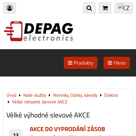
Produkty
Menu
Úvod
Naše služby
Novinky, články, návody
Elektro
Vélké výhodné slevové AKCE
Vélké výhodné slevové AKCE
AKCE DO VYPRODÁNÍ ZÁSOB
23