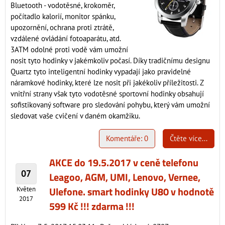
Bluetooth - vodotěsné, krokoměr,
počítadlo kalorií, monitor spánku,
upozornění, ochrana proti ztrátě,
vzdálené ovládání fotoaparátu, atd.
3ATM odolné proti vodě vám umožní
nosit tyto hodinky v jakémkoliv počasí. Díky tradičnímu designu
Quartz tyto inteligentní hodinky vypadají jako pravidelné
náramkové hodinky, které lze nosit při jakékoliv příležitosti. Z
vnitřní strany však tyto vodotěsné sportovní hodinky obsahují
sofistikovaný software pro sledování pohybu, který vám umožní
sledovat vaše cvičení v daném okamžiku.
Komentáře: 0
Čtěte více...
AKCE do 19.5.2017 v ceně telefonu
07
Leagoo, AGM, UMI, Lenovo, Vernee,
Ulefone. smart hodinky U80 v hodnotě
Květen
2017
599 Kč !!! zdarma !!!