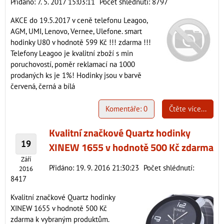
Přidáno: 7. 5. 2017 15:03:11
Počet shlédnutí: 8797
AKCE do 19.5.2017 v ceně telefonu Leagoo,
AGM, UMI, Lenovo, Vernee, Ulefone. smart
hodinky U80 v hodnotě 599 Kč !!! zdarma !!!
Telefony Leagoo je kvalitní zboží s min
poruchovostí, poměr reklamací na 1000
prodaných ks je 1%! Hodinky jsou v barvě
červená, černá a bílá
Komentáře: 0
Čtěte více...
Kvalitní značkové Quartz hodinky
19
XINEW 1655 v hodnotě 500 Kč zdarma
Září
Přidáno: 19. 9. 2016 21:30:23
Počet shlédnutí:
2016
8417
Kvalitní značkové Quartz hodinky
XINEW 1655 v hodnotě 500 Kč
zdarma k vybraným produktům.