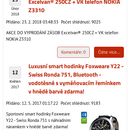
Excelvan® 250CZ + VK telefon NOKIA
Z3310
Únor
2018
Přidáno: 23. 2. 2018 03:48:33
Počet shlédnutí: 9025
AKCE DO VYPRODÁNÍ ZÁSOB Excelvan® 250CZ + VK telefon
NOKIA Z3310
Komentáře: 0
Čtěte více...
Luxusní smart hodinky Foxweare Y22 -
12
Swiss Ronda 751, Bluetooth -
vodotěsné s vyměňovacím řemínkem
Květen
2017
v hnědé barvě zdarma!
Přidáno: 12. 5. 2017 01:17:22
Počet shlédnutí: 9183
Sportovní smart hodinky Foxweare
Y22 - Swiss Ronda 751 s náhradním
náramkem v hnědé barvě zdarma!