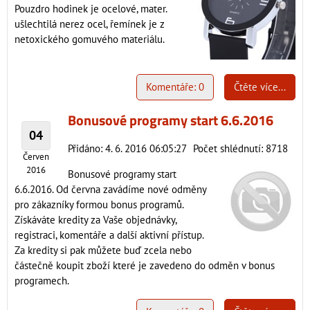
Pouzdro hodinek je ocelové, mater.
ušlechtilá nerez ocel, řemínek je z
netoxického gomuvého materiálu.
Komentáře: 0
Čtěte více...
Bonusové programy start 6.6.2016
04
Přidáno: 4. 6. 2016 06:05:27
Počet shlédnutí: 8718
Červen
2016
Bonusové programy start
6.6.2016. Od června zavádíme nové odměny
pro zákazníky formou bonus programů.
Získáváte kredity za Vaše objednávky,
registraci, komentáře a další aktivní přístup.
Za kredity si pak můžete buď zcela nebo
částečně koupit zboží které je zavedeno do odměn v bonus
programech.