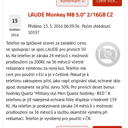
Komentáře: 0
Čtěte více...
LAUDE Monkey M8 5.0" 2/16GB CZ
15
Přidáno: 15. 5. 2016 06:39:36
Počet shlédnutí:
Květen
10337
2016
Telefon na špičkové úrovni za zaváděcí cenu
ve spolupráci se spol. LAUDE pro prvních 50
ks. Na telefon je záruka 24 měsíců s možností
prodloužení za 200Kč na 36 měsíců včetně
reklamace výměnou za nový kus. Telefon má
cert. pro použití v EU a je v češtině. Pokud je k
telefonu zakoupeno přísl. jako např. originání obal, ochrané sklo
apod. dostanete na přísl. slevu 50%. Pro prvních deset bonus
hodinky Quartz "Military styl Men Quartz hodinky - RED ". K
telefonu je již nalepená ochraná fólie displeje v hodnotě 159
Kč..Na telefon je poskytovaná záruka 24 měsíců s možností
prodloužení na 36 měsíců a službu okamžité výměny při
reklamaci. Telefon je vyrobený pro použití v ČR.