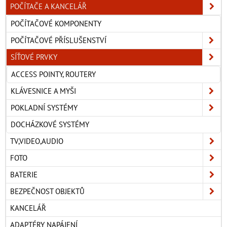
POČÍTAČE A KANCELÁŘ
POČÍTAČOVÉ KOMPONENTY
POČÍTAČOVÉ PŘÍSLUŠENSTVÍ
SÍŤOVÉ PRVKY
ACCESS POINTY, ROUTERY
KLÁVESNICE A MYŠI
POKLADNÍ SYSTÉMY
DOCHÁZKOVÉ SYSTÉMY
TV,VIDEO,AUDIO
FOTO
BATERIE
BEZPEČNOST OBJEKTŮ
KANCELÁŘ
ADAPTÉRY NAPÁJENÍ