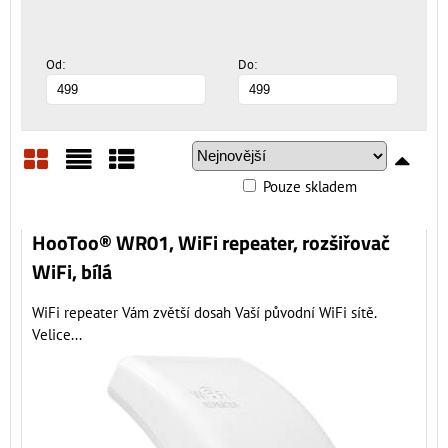
Od:
Do:
Pouze skladem
Mřížka
Seznam
Tabulka
HooToo® WR01, WiFi repeater, rozšiřovač
WiFi, bílá
WiFi repeater Vám zvětší dosah Vaší původní WiFi sítě.
Velice...