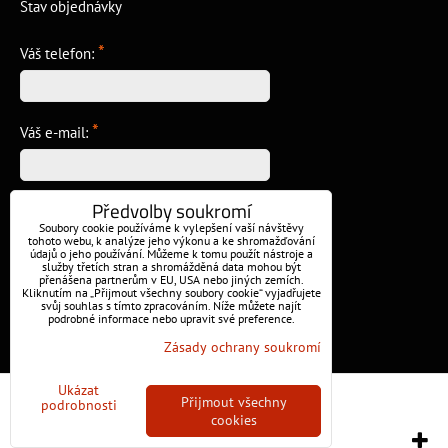
Stav objednávky
*
Váš telefon:
*
Váš e-mail:
Předvolby soukromí
*
Vzkaz:
Soubory cookie používáme k vylepšení vaší návštěvy
tohoto webu, k analýze jeho výkonu a ke shromažďování
údajů o jeho používání. Můžeme k tomu použít nástroje a
služby třetích stran a shromážděná data mohou být
přenášena partnerům v EU, USA nebo jiných zemích.
Kliknutím na „Přijmout všechny soubory cookie“ vyjadřujete
svůj souhlas s tímto zpracováním. Níže můžete najít
podrobné informace nebo upravit své preference.
Odeslat
Zásady ochrany soukromí
Ukázat
Předvolby soukromí
Zásady ochrany soukromí
Přijmout všechny
podrobnosti
cookies
Vytvořeno systémem:
ByznysWeb.cz