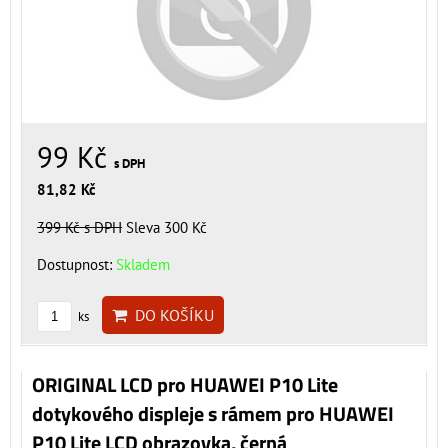
99 Kč
s DPH
81,82 Kč
399 Kč
s DPH
Sleva 300 Kč
Dostupnost:
Skladem
DO KOŠÍKU
ks
ORIGINAL LCD pro HUAWEI P10 Lite
dotykového displeje s rámem pro HUAWEI
P10 Lite LCD obrazovka, černá