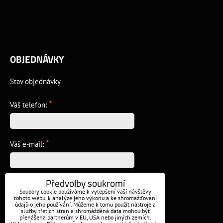
OBJEDNÁVKY
Stav objednávky
*
Váš telefon:
*
Váš e-mail:
Předvolby soukromí
*
Vzkaz:
Soubory cookie používáme k vylepšení vaší návštěvy
tohoto webu, k analýze jeho výkonu a ke shromažďování
údajů o jeho používání. Můžeme k tomu použít nástroje a
služby třetích stran a shromážděná data mohou být
přenášena partnerům v EU, USA nebo jiných zemích.