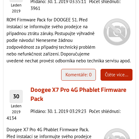
Přidáno: 30. 1. 2019 03:35:11
Počet shlédnutí:
Leden
3961
2019
ROM Firmware Pack for DOOGEE S1. Před
instalací se informujte svého prodejce na
případnou ztrátu záruky. Postupujte výhradně
podle návodu! Neneseme žádnou
zodpovědnost za případný technický problém
nebo nefunkčnost zařízení. Doporučujeme
uvedené nechat provést odborníka nebo technika servisu apod.
Komentáře: 0
Čtěte více...
Doogee X7 Pro 4G Phablet Firmware
30
Pack
Leden
Přidáno: 30. 1. 2019 03:29:23
Počet shlédnutí:
2019
4134
Doogee X7 Pro 4G Phablet Firmware Pack.
Před instalací se informujte svého prodejce