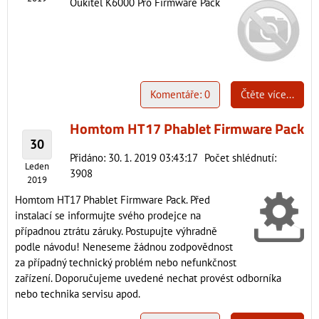
Oukitel K6000 Pro Firmware Pack
Komentáře: 0
Čtěte více...
Homtom HT17 Phablet Firmware Pack
30
Přidáno: 30. 1. 2019 03:43:17
Počet shlédnutí:
Leden
3908
2019
Homtom HT17 Phablet Firmware Pack. Před
instalací se informujte svého prodejce na
případnou ztrátu záruky. Postupujte výhradně
podle návodu! Neneseme žádnou zodpovědnost
za případný technický problém nebo nefunkčnost
zařízení. Doporučujeme uvedené nechat provést odborníka
nebo technika servisu apod.