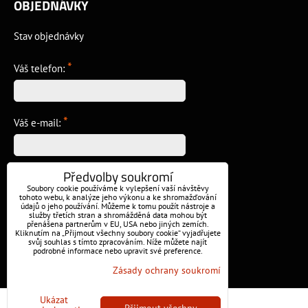
OBJEDNÁVKY
Stav objednávky
*
Váš telefon:
*
Váš e-mail:
Předvolby soukromí
*
Vzkaz:
Soubory cookie používáme k vylepšení vaší návštěvy
tohoto webu, k analýze jeho výkonu a ke shromažďování
údajů o jeho používání. Můžeme k tomu použít nástroje a
služby třetích stran a shromážděná data mohou být
přenášena partnerům v EU, USA nebo jiných zemích.
Kliknutím na „Přijmout všechny soubory cookie“ vyjadřujete
svůj souhlas s tímto zpracováním. Níže můžete najít
podrobné informace nebo upravit své preference.
Odeslat
Zásady ochrany soukromí
Ukázat
Předvolby soukromí
Zásady ochrany soukromí