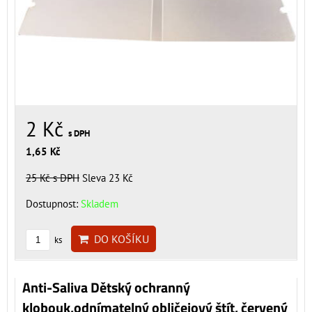
2 Kč
s DPH
1,65 Kč
25 Kč
s DPH
Sleva 23 Kč
Dostupnost:
Skladem
DO KOŠÍKU
ks
Anti-Saliva Dětský ochranný
klobouk,odnímatelný obličejový štít, červený