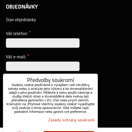
OBJEDNÁVKY
Stav objednávky
*
Váš telefon:
*
Váš e-mail:
Předvolby soukromí
*
Vzkaz:
Soubory cookie používáme k vylepšení vaší návštěvy
tohoto webu, k analýze jeho výkonu a ke shromažďování
údajů o jeho používání. Můžeme k tomu použít nástroje a
služby třetích stran a shromážděná data mohou být
přenášena partnerům v EU, USA nebo jiných zemích.
Kliknutím na „Přijmout všechny soubory cookie“ vyjadřujete
svůj souhlas s tímto zpracováním. Níže můžete najít
podrobné informace nebo upravit své preference.
Odeslat
Zásady ochrany soukromí