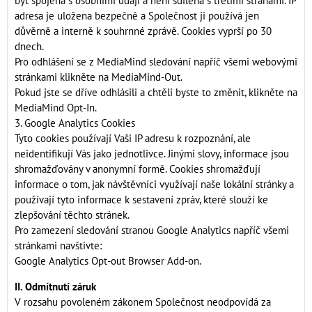
být spojena s osobními údaji a není sdílena s třetími stranami. IP
adresa je uložena bezpečně a Společnost ji používá jen
důvěrně a interně k souhrnné zprávě. Cookies vyprší po 30
dnech.
Pro odhlášení se z MediaMind sledování napříč všemi webovými
stránkami klikněte na MediaMind-Out.
Pokud jste se dříve odhlásili a chtěli byste to změnit, klikněte na
MediaMind Opt-In.
3. Google Analytics Cookies
Tyto cookies používají Vaši IP adresu k rozpoznání, ale
neidentifikují Vás jako jednotlivce. Jinými slovy, informace jsou
shromažďovány v anonymní formě. Cookies shromažďují
informace o tom, jak návštěvníci využívají naše lokální stránky a
používají tyto informace k sestavení zpráv, které slouží ke
zlepšování těchto stránek.
Pro zamezení sledování stranou Google Analytics napříč všemi
stránkami navštivte:
Google Analytics Opt-out Browser Add-on.
II. Odmítnutí záruk
V rozsahu povoleném zákonem Společnost neodpovídá za