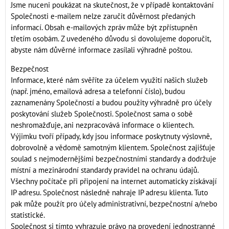
Jsme nuceni poukázat na skutečnost, že v případě kontaktování
Společnosti e-mailem nelze zaručit důvěrnost předaných
informací. Obsah e-mailových zpráv může být zpřístupněn
třetím osobám. Z uvedeného důvodu si dovolujeme doporučit,
abyste nám důvěrné informace zasílali výhradně poštou.
Bezpečnost
Informace, které nám svěříte za účelem využití našich služeb
(např. jméno, emailová adresa a telefonní číslo), budou
zaznamenány Společností a budou použity výhradně pro účely
poskytování služeb Společnosti. Společnost sama o sobě
neshromažďuje, ani nezpracovává informace o klientech.
Výjimku tvoří případy, kdy jsou informace poskytnuty výslovně,
dobrovolně a vědomě samotným klientem. Společnost zajišťuje
soulad s nejmodernějšími bezpečnostními standardy a dodržuje
místní a mezinárodní standardy pravidel na ochranu údajů.
Všechny počítače při připojení na internet automaticky získávají
IP adresu. Společnost následně nahraje IP adresu klienta. Tuto
pak může použít pro účely administrativní, bezpečnostní a/nebo
statistické.
Společnost si tímto vyhrazuje právo na provedení jednostranné