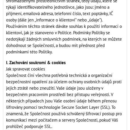
shromážděnými prostřednictvím stránek, tedy údajů, které se
týkají identifikovatelného jednotlivce, jako jsou: jméno a
příjmení, emailová adresa, telefonní číslo, text poptávky, IČ
osoby (dále jen „informace o klientovi" nebo „údaje").
Používáním těchto stránek dáváte souhlas k použití informací o
klientovi, jak je stanoveno v Politice. Podmínky Politiky se
nedotýkají žádných smluvních podmínek, na kterých se můžete
dohodnout se Společností, a budou mít přednost před
podmínkami této Politiky.
I. Zachování soukromí & cookies
Jak spravovat cookies
Společnost činí všechna potřebná technická a organizační
bezpečnostní opatření za účelem ochrany osobních údajů proti
jejich ztrátě nebo zneužití. Vaše údaje jsou uloženy v
bezpečném pracovním prostředí bez přístupu veřejnosti. V
některých případech jsou Vaše osobní údaje během přenosu
šifrovány pomocí technologie Secure Socket Layer (SSL). To
znamená, že Společnost používá schválený šifrovací postup pro
komunikaci mezi počítačem a servery Společnosti, pokud Váš
prohlížeč podporuje SSL.