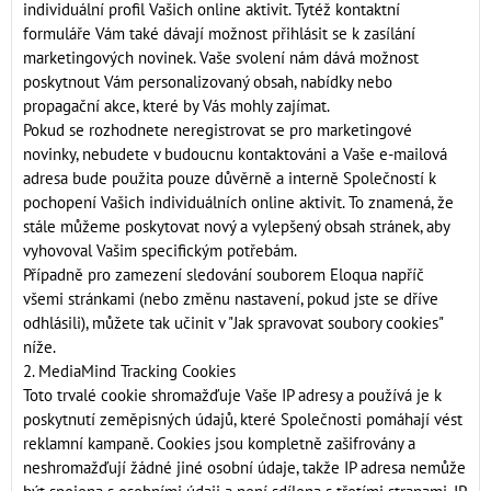
individuální profil Vašich online aktivit. Tytéž kontaktní
formuláře Vám také dávají možnost přihlásit se k zasílání
marketingových novinek. Vaše svolení nám dává možnost
poskytnout Vám personalizovaný obsah, nabídky nebo
propagační akce, které by Vás mohly zajímat.
Pokud se rozhodnete neregistrovat se pro marketingové
novinky, nebudete v budoucnu kontaktováni a Vaše e-mailová
adresa bude použita pouze důvěrně a interně Společností k
pochopení Vašich individuálních online aktivit. To znamená, že
stále můžeme poskytovat nový a vylepšený obsah stránek, aby
vyhovoval Vašim specifickým potřebám.
Případně pro zamezení sledování souborem Eloqua napříč
všemi stránkami (nebo změnu nastavení, pokud jste se dříve
odhlásili), můžete tak učinit v "Jak spravovat soubory cookies"
níže.
2. MediaMind Tracking Cookies
Toto trvalé cookie shromažďuje Vaše IP adresy a používá je k
poskytnutí zeměpisných údajů, které Společnosti pomáhají vést
reklamní kampaně. Cookies jsou kompletně zašifrovány a
neshromažďují žádné jiné osobní údaje, takže IP adresa nemůže