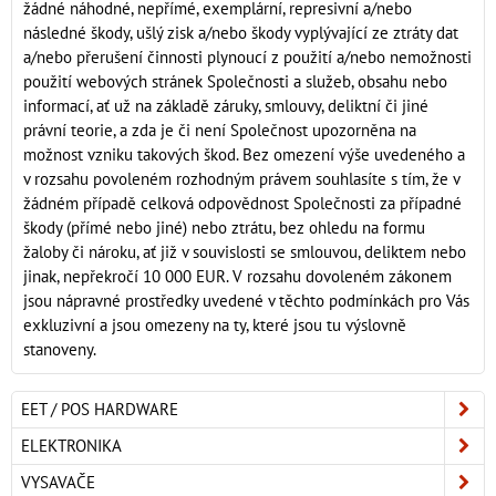
žádné náhodné, nepřímé, exemplární, represivní a/nebo
následné škody, ušlý zisk a/nebo škody vyplývající ze ztráty dat
a/nebo přerušení činnosti plynoucí z použití a/nebo nemožnosti
použití webových stránek Společnosti a služeb, obsahu nebo
informací, ať už na základě záruky, smlouvy, deliktní či jiné
právní teorie, a zda je či není Společnost upozorněna na
možnost vzniku takových škod. Bez omezení výše uvedeného a
v rozsahu povoleném rozhodným právem souhlasíte s tím, že v
žádném případě celková odpovědnost Společnosti za případné
škody (přímé nebo jiné) nebo ztrátu, bez ohledu na formu
žaloby či nároku, ať již v souvislosti se smlouvou, deliktem nebo
jinak, nepřekročí 10 000 EUR. V rozsahu dovoleném zákonem
jsou nápravné prostředky uvedené v těchto podmínkách pro Vás
exkluzivní a jsou omezeny na ty, které jsou tu výslovně
stanoveny.
EET / POS HARDWARE
ELEKTRONIKA
VYSAVAČE