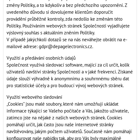
změny Politiky, a to kdykoliv a bez předchozího upozornění. Z
uvedeného důvodu si dovolujeme klientům doporučit
provádění průběžné kontroly, zda nedošlo ke změnám této
Politiky. Používáním webových stránek Společnosti vyjadřujete
výslovný souhlas s aktuálním zněním Politiky.
V případě jakýchkoli dotazů se na nás neváhejte obrátit na e-
mailové adrese: gdpr@depagelectronics.cz.
Využití a předávání osobních údajů
Společnost využívá sledovací software, mající za cíl určit, kolik
uživatelů navštíví stránky Společnosti a v jaké frekvenci. Získané
údaje slouží výhradně k anonymnímu a souhrnnému sběru dat
pro statistické účely a pro budoucí vývoj webových stránek.
Využití webového sledování
„Cookies" jsou malé soubory, které nám umožňují ukládat
informace týkající se Vašeho počítače a Vás, jakožto uživatele,
zatímco jste na nějaké z našich webových stránek. Cookies
pomáhají určit, jak často jsou naše internetové stránky
navštěvovány, jakým počtem uživatelů. Současně nám pomáhají
konfigurovat naše nabídky tak, aby pro Vás byly maximálně