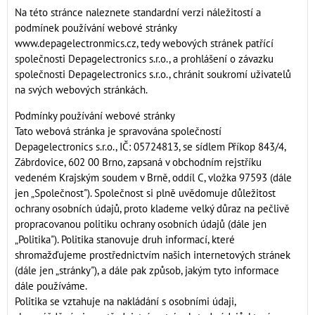
Na této stránce naleznete standardní verzi náležitostí a
podmínek používání webové stránky
www.depagelectronmics.cz, tedy webových stránek patřící
společnosti Depagelectronics s.r.o., a prohlášení o závazku
společnosti Depagelectronics s.r.o., chránit soukromí uživatelů
na svých webových stránkách.
Podmínky používání webové stránky
Tato webová stránka je spravována společností
Depagelectronics s.r.o., IČ: 05724813, se sídlem Příkop 843/4,
Zábrdovice, 602 00 Brno, zapsaná v obchodním rejstříku
vedeném Krajským soudem v Brně, oddíl C, vložka 97593 (dále
jen „Společnost"). Společnost si plně uvědomuje důležitost
ochrany osobních údajů, proto klademe velký důraz na pečlivě
propracovanou politiku ochrany osobních údajů (dále jen
„Politika"). Politika stanovuje druh informací, které
shromažďujeme prostřednictvím našich internetových stránek
(dále jen „stránky"), a dále pak způsob, jakým tyto informace
dále používáme.
Politika se vztahuje na nakládání s osobními údaji,