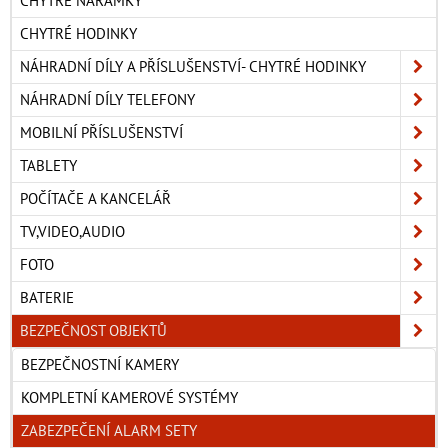
CHYTRÉ NÁRAMKY
CHYTRÉ HODINKY
NÁHRADNÍ DÍLY A PŘÍSLUŠENSTVÍ- CHYTRÉ HODINKY
NÁHRADNÍ DÍLY TELEFONY
MOBILNÍ PŘÍSLUŠENSTVÍ
TABLETY
POČÍTAČE A KANCELÁŘ
TV,VIDEO,AUDIO
FOTO
BATERIE
BEZPEČNOST OBJEKTŮ
BEZPEČNOSTNÍ KAMERY
KOMPLETNÍ KAMEROVÉ SYSTÉMY
ZABEZPEČENÍ ALARM SETY