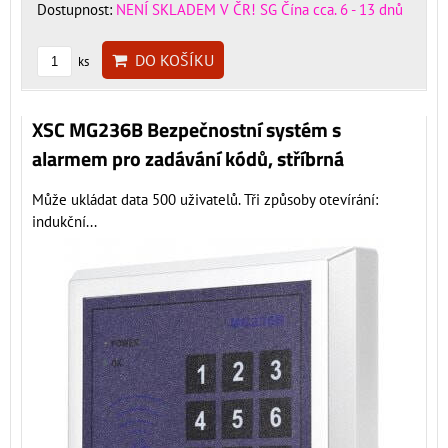
Dostupnost:
NENÍ SKLADEM V ČR! SG Čína cca. 6 - 13 dnů
DO KOŠÍKU
ks
XSC MG236B Bezpečnostní systém s
alarmem pro zadávání kódů, stříbrná
Může ukládat data 500 uživatelů. Tři způsoby otevírání:
indukční...