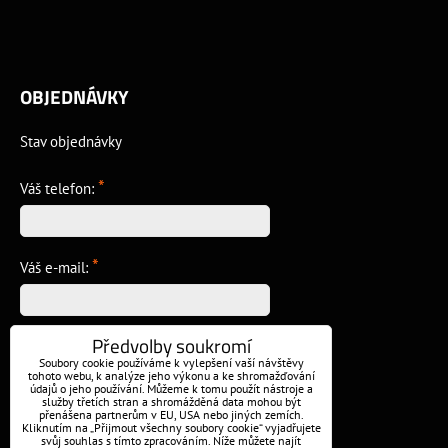
OBJEDNÁVKY
Stav objednávky
*
Váš telefon:
*
Váš e-mail:
Předvolby soukromí
*
Vzkaz:
Soubory cookie používáme k vylepšení vaší návštěvy
tohoto webu, k analýze jeho výkonu a ke shromažďování
údajů o jeho používání. Můžeme k tomu použít nástroje a
služby třetích stran a shromážděná data mohou být
přenášena partnerům v EU, USA nebo jiných zemích.
Kliknutím na „Přijmout všechny soubory cookie“ vyjadřujete
svůj souhlas s tímto zpracováním. Níže můžete najít