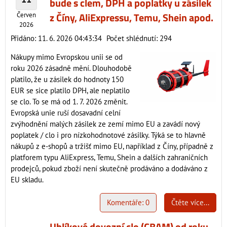
bude s clem, DPH a poplatky u zásilek
z Číny, AliExpressu, Temu, Shein apod.
Červen
2026
Přidáno: 11. 6. 2026 04:43:34
Počet shlédnutí: 294
Nákupy mimo Evropskou unii se od
roku 2026 zásadně mění. Dlouhodobě
platilo, že u zásilek do hodnoty 150
EUR se sice platilo DPH, ale neplatilo
se clo. To se má od 1. 7. 2026 změnit.
Evropská unie ruší dosavadní celní
zvýhodnění malých zásilek ze zemí mimo EU a zavádí nový
poplatek / clo i pro nízkohodnotové zásilky. Týká se to hlavně
nákupů z e-shopů a tržišť mimo EU, například z Číny, případně z
platforem typu AliExpress, Temu, Shein a dalších zahraničních
prodejců, pokud zboží není skutečně prodáváno a dodáváno z
EU skladu.
Komentáře: 0
Čtěte více...