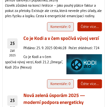
peníze daňových poplatníků, běžný
člověk zůstává na konci řetězce – jako pouhý plátce faktur a
pokut za přetoky. Existuje ale cesta, která nevede přes úřady, ale
přes fyziku a logiku. Cesta k energetické emancipaci rodiny.
Komentáře: 0
Čtěte více...
Co je Kodi a v čem spočívá vývoj verzí
25
Přidáno: 25. 9. 2025 00:46:28
Počet shlédnutí: 724
Září
2025
Co je Kodi a v čem
spočívá vývoj verzí, Kodi 21.2 „Omega“,
Kodi 20.x (Nexus)
Komentáře: 0
Čtěte více...
Nová zelená úsporám 2025 —
25
moderní podpora energeticky