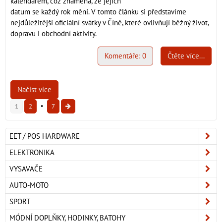
kalendářem, což znamená, že jejich
datum se každý rok mění. V tomto článku si představíme
nejdůležitější oficiální svátky v Číně, které ovlivňují běžný život,
dopravu i obchodní aktivity.
Komentáře: 0
Čtěte více...
Načíst více
1
2
7
EET / POS HARDWARE
ELEKTRONIKA
VYSAVAČE
AUTO-MOTO
SPORT
MÓDNÍ DOPLŇKY, HODINKY, BATOHY