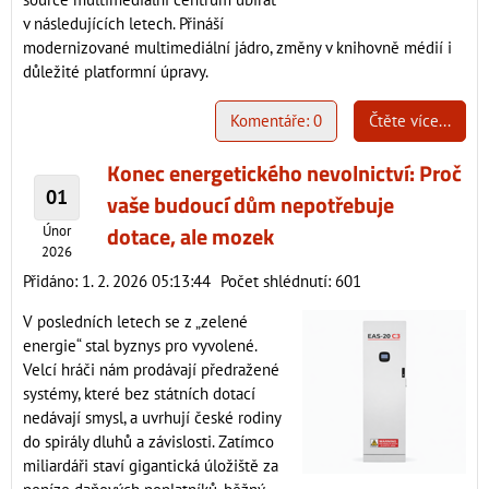
v následujících letech. Přináší
modernizované multimediální jádro, změny v knihovně médií i
důležité platformní úpravy.
Komentáře: 0
Čtěte více...
Konec energetického nevolnictví: Proč
01
vaše budoucí dům nepotřebuje
dotace, ale mozek
Únor
2026
Přidáno: 1. 2. 2026 05:13:44
Počet shlédnutí: 601
V posledních letech se z „zelené
energie“ stal byznys pro vyvolené.
Velcí hráči nám prodávají předražené
systémy, které bez státních dotací
nedávají smysl, a uvrhují české rodiny
do spirály dluhů a závislosti. Zatímco
miliardáři staví gigantická úložiště za