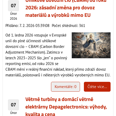
Uhlíkové dovozní clo (CBAM) od roku
07
2026: zásadní změna pro dovoz
materiálů a výrobků mimo EU
Únor
2026
Přidáno: 7. 2. 2026 03:39:08
Počet shlédnutí: 361
Od 1. ledna 2026 vstupuje v Evropské
unii do plné účinnosti uhlíkové
dovozní clo – CBAM (Carbon Border
Adjustment Mechanism). Zatímco v
letech 2023–2025 šlo „jen“ o povinný
reporting emisí, od roku 2026 se
CBAM mění v reálný finanční náklad, který přímo zdraží dovoz
materiálů, polotovarů i některých výrobků vyrobených mimo EU.
Komentáře: 0
Čtěte více...
Větrné turbíny a domácí větrné
07
elektrárny Depagelectronics: výhody,
kvalita a cena
Únor