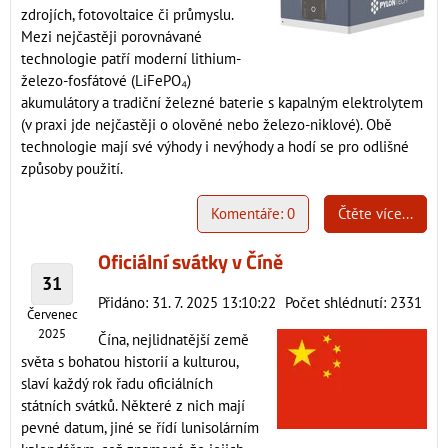
zdrojích, fotovoltaice či průmyslu.
Mezi nejčastěji porovnávané
technologie patří moderní lithium-
železo-fosfátové (LiFePO₄)
akumulátory a tradiční železné baterie s kapalným elektrolytem
(v praxi jde nejčastěji o olověné nebo železo-niklové). Obě
technologie mají své výhody i nevýhody a hodí se pro odlišné
způsoby použití.
Komentáře: 0
Čtěte více...
Oficiální svátky v Číně
31
Přidáno: 31. 7. 2025 13:10:22
Počet shlédnutí: 2331
Červenec
2025
Čína, nejlidnatější země
světa s bohatou historií a kulturou,
slaví každý rok řadu oficiálních
státních svátků. Některé z nich mají
pevné datum, jiné se řídí lunisolárním