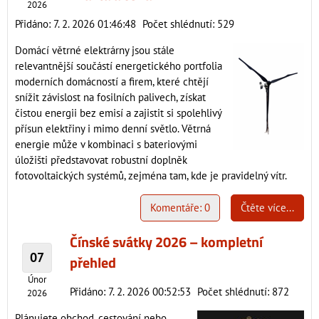
2026
Přidáno: 7. 2. 2026 01:46:48
Počet shlédnutí: 529
Domácí větrné elektrárny jsou stále
relevantnější součástí energetického portfolia
moderních domácností a firem, které chtějí
snížit závislost na fosilních palivech, získat
čistou energii bez emisí a zajistit si spolehlivý
přísun elektřiny i mimo denní světlo. Větrná
energie může v kombinaci s bateriovými
úložišti představovat robustní doplněk
fotovoltaických systémů, zejména tam, kde je pravidelný vítr.
Komentáře: 0
Čtěte více...
Čínské svátky 2026 – kompletní
07
přehled
Únor
Přidáno: 7. 2. 2026 00:52:53
Počet shlédnutí: 872
2026
Plánujete obchod, cestování nebo