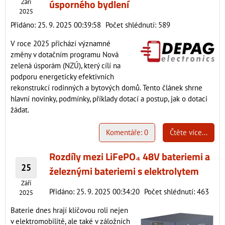
úsporného bydlení
Září
2025
Přidáno: 25. 9. 2025 00:39:58
Počet shlédnutí: 589
V roce 2025 přichází významné
změny v dotačním programu Nová
zelená úsporám (NZÚ), který cílí na
podporu energeticky efektivních
rekonstrukcí rodinných a bytových domů. Tento článek shrne
hlavní novinky, podmínky, příklady dotací a postup, jak o dotaci
žádat.
Komentáře: 0
Čtěte více...
Rozdíly mezi LiFePO₄ 48V bateriemi a
25
železnými bateriemi s elektrolytem
Září
Přidáno: 25. 9. 2025 00:34:20
Počet shlédnutí: 463
2025
Baterie dnes hrají klíčovou roli nejen
v elektromobilitě, ale také v záložních