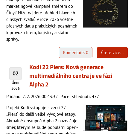
marketingové kampaně směrem do
Číny? Níže najdete přehled hlavních
čínských svátků v roce 2026 včetně
přesných dat a praktických poznámek
k provozu firem, logistiky a státní
správy.
Komentáře: 0
Čtěte více...
Kodi 22 Piers: Nová generace
02
multimediálního centra je ve fázi
Alpha 2
Únor
2026
Přidáno: 2. 2. 2026 00:43:32
Počet shlédnutí: 477
Projekt Kodi vstupuje s verzí 22
„Piers“ do další velké vývojové etapy.
Aktuálně dostupná Alpha 2 naznačuje
směr, kterým se bude populární open-
source multimediální centrum ubírat