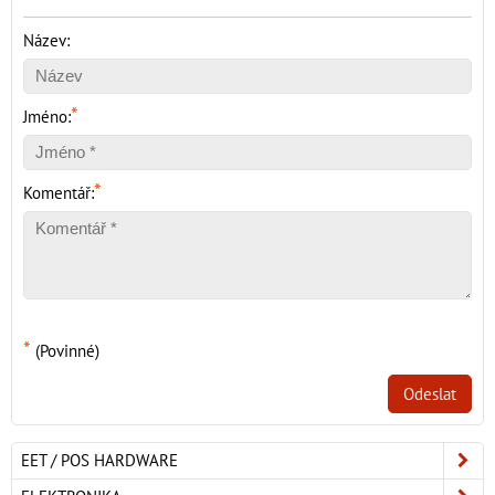
Název:
*
Jméno:
*
Komentář:
*
(Povinné)
Odeslat
EET / POS HARDWARE