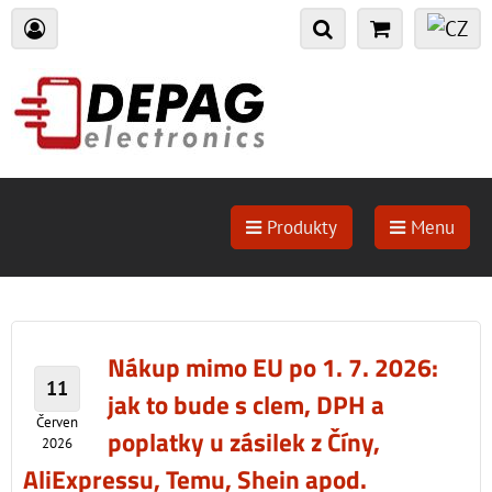
Produkty
Menu
Nákup mimo EU po 1. 7. 2026:
11
jak to bude s clem, DPH a
Červen
poplatky u zásilek z Číny,
2026
AliExpressu, Temu, Shein apod.