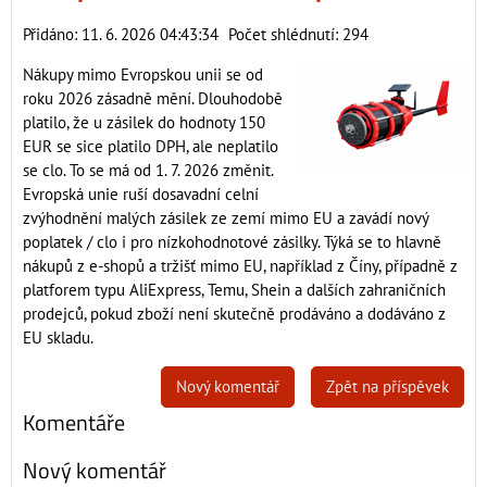
Přidáno: 11. 6. 2026 04:43:34
Počet shlédnutí: 294
Nákupy mimo Evropskou unii se od
roku 2026 zásadně mění. Dlouhodobě
platilo, že u zásilek do hodnoty 150
EUR se sice platilo DPH, ale neplatilo
se clo. To se má od 1. 7. 2026 změnit.
Evropská unie ruší dosavadní celní
zvýhodnění malých zásilek ze zemí mimo EU a zavádí nový
poplatek / clo i pro nízkohodnotové zásilky. Týká se to hlavně
nákupů z e-shopů a tržišť mimo EU, například z Číny, případně z
platforem typu AliExpress, Temu, Shein a dalších zahraničních
prodejců, pokud zboží není skutečně prodáváno a dodáváno z
EU skladu.
Nový komentář
Zpět na příspěvek
Komentáře
Nový komentář