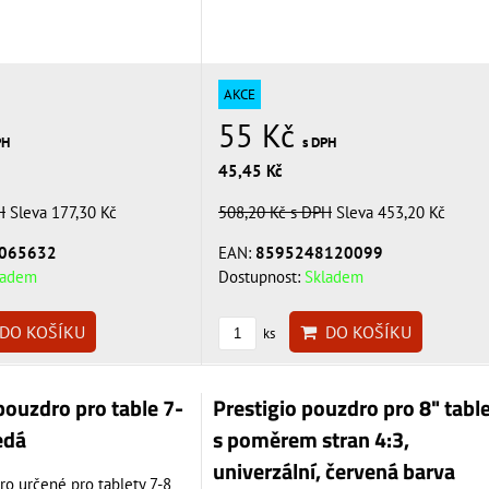
AKCE
55 Kč
s DPH
PH
45,45 Kč
508,20 Kč
s DPH
Sleva 453,20 Kč
H
Sleva 177,30 Kč
EAN:
8595248120099
065632
Dostupnost:
Skladem
ladem
DO KOŠÍKU
DO KOŠÍKU
ks
ouzdro pro table 7-
Prestigio pouzdro pro 8" tabl
edá
s poměrem stran 4:3,
univerzální, červená barva
o určené pro tablety 7-8