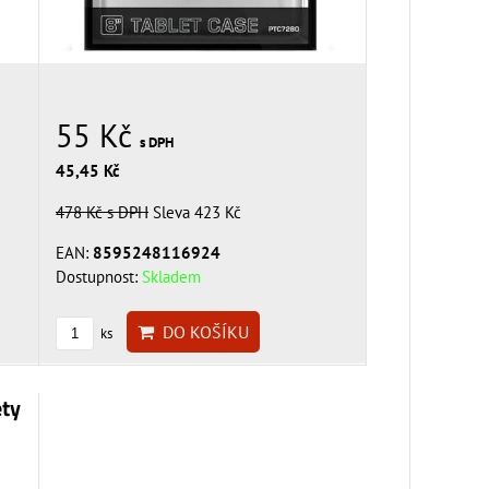
55 Kč
s DPH
45,45 Kč
478 Kč
s DPH
Sleva 423 Kč
EAN:
8595248116924
Dostupnost:
Skladem
DO KOŠÍKU
ks
ety