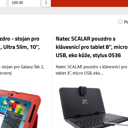
P
am
bulka
dro - stojan pro
Natec SCALAR pouzdro s
 Ultra Slim, 10'',
klávesnicí pro tablet 8'', micro
USB, eko kůže, stylus 0536
 stojan pro Galaxy Tab 2,
Natec SCALAR pouzdro s klávesnicí pro
 červený
tablet 8'', micro USB, eko...