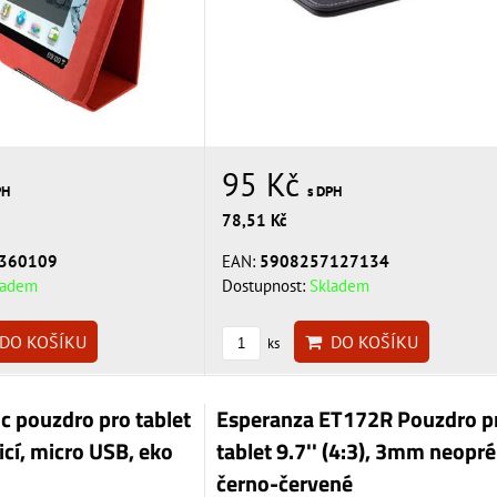
95 Kč
s DPH
PH
78,51 Kč
EAN:
5908257127134
360109
Dostupnost:
Skladem
ladem
DO KOŠÍKU
DO KOŠÍKU
ks
ic pouzdro pro tablet
Esperanza ET172R Pouzdro p
nicí, micro USB, eko
tablet 9.7'' (4:3), 3mm neopré
černo-červené