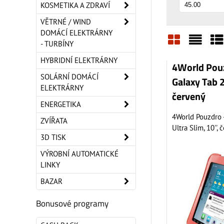
KOSMETIKA A ZDRAVÍ
VĚTRNÉ / WIND
DOMÁCÍ ELEKTRÁRNY
- TURBÍNY
Mřížka
Sezn
Ta
HYBRIDNÍ ELEKTRÁRNY
4World Pouz
SOLÁRNÍ DOMÁCÍ
Galaxy Tab 2,
ELEKTRÁRNY
červený
ENERGETIKA
4World Pouzdro -
ZVÍŘATA
Ultra Slim, 10'',
3D TISK
VÝROBNÍ AUTOMATICKÉ
LINKY
BAZAR
Bonusové programy