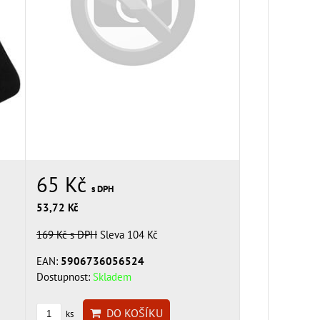
65 Kč
s DPH
53,72 Kč
169 Kč
s DPH
Sleva 104 Kč
EAN:
5906736056524
Dostupnost:
Skladem
DO KOŠÍKU
ks