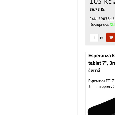
105 Kč
86,78 Kč
EAN:
5907512
Dostupnost:
Sk
ks
Esperanza 
tablet 7'', 
černá
Esperanza ET171K
3mm neoprén, č