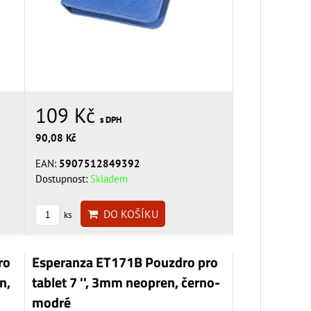
109 Kč
s DPH
90,08 Kč
EAN:
5907512849392
Dostupnost:
Skladem
DO KOŠÍKU
ks
ro
Esperanza ET171B Pouzdro pro
n,
tablet 7 '', 3mm neopren, černo-
modré