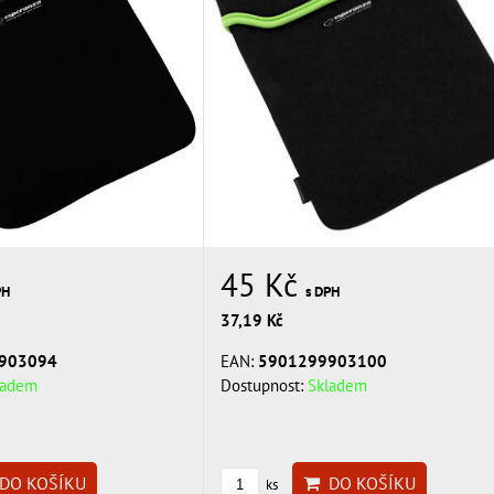
45 Kč
PH
s DPH
37,19 Kč
903094
EAN:
5901299903100
ladem
Dostupnost:
Skladem
DO KOŠÍKU
DO KOŠÍKU
ks