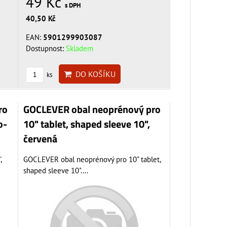
49 Kč
s DPH
40,50 Kč
EAN:
5901299903087
Dostupnost:
Skladem
DO KOŠÍKU
ks
ro
GOCLEVER obal neoprénový pro
o-
10" tablet, shaped sleeve 10",
červená
,
GOCLEVER obal neoprénový pro 10" tablet,
shaped sleeve 10"....