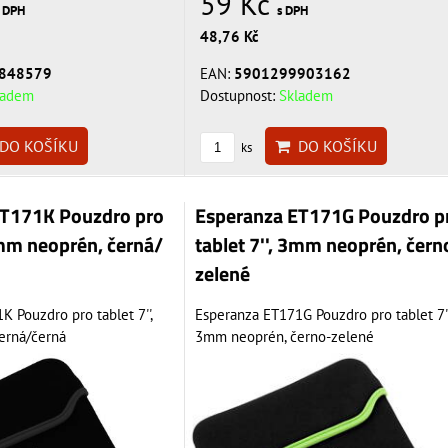
59 Kč
s DPH
s DPH
48,76 Kč
848579
EAN:
5901299903162
ladem
Dostupnost:
Skladem
DO KOŠÍKU
DO KOŠÍKU
ks
ET171K Pouzdro pro
Esperanza ET171G Pouzdro p
3mm neoprén, černá/
tablet 7'', 3mm neoprén, čern
zelené
 Pouzdro pro tablet 7'',
Esperanza ET171G Pouzdro pro tablet 7''
erná/černá
3mm neoprén, černo-zelené