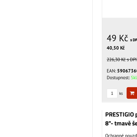
49 Kč
s D
40,50 Kč
226,30 Kč
s DP
EAN:
5906736
Dostupnost:
Sk
ks
PRESTIGIO p
8"- tmavě š
Ochranné pouzdr