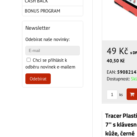
CASH BACK
BONUS PROGRAM
Newsletter
Odebírat naše novinky:
49 Kč
s D
Chci se přihlásit k
40,50 Kč
odběru novinek e-mailem
EAN:
5908214
Dostupnost:
Sk
Odebírat
ks
Tracer Plast
7'' s kláves
kůže, černé