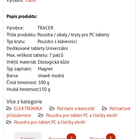
Výrobce:
Tracer
Popis produktu:
Výrobce: TRACER
Třída produktu: Pouzdra / obaly / kryty pro PC tablety
Typ krytu: Pouzdro s klávesnicí
Dedikované tablety Univerzální
Max. velikost tabletu: 7 palců
Vnější materiál: Ekologická kůže
Typ zapínání: Magnet
Barva: tmavě modrá
Čistá hmotnost: 100 g
Hrubá hmotnost:150 g
Více z kategorie
ELEKTRONIKA
Počítače a kancelář
Počítačové
příslušenství
Pouzdra pro tablet PC a čtečky eknih
Pouzdra pro tablet PC a čtečky eknih
0
0