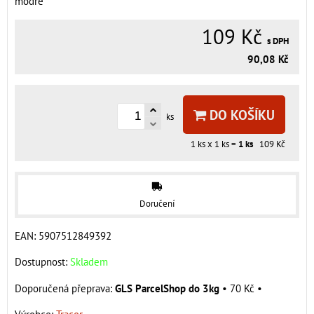
modré
109 Kč
s DPH
90,08 Kč
DO KOŠÍKU
ks
1
ks x 1 ks =
1
ks
109 Kč
Doručení
EAN:
5907512849392
Dostupnost:
Skladem
GLS ParcelShop do 3kg
•
70 Kč
•