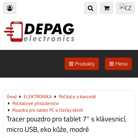
Produkty
Menu
Úvod
ELEKTRONIKA
Počítače a kancelář
Počítačové příslušenství
Pouzdra pro tablet PC a čtečky eknih
Tracer pouzdro pro tablet 7'' s klávesnicí,
micro USB, eko kůže, modré