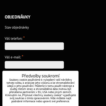
OBJEDNÁVKY
Stav objednávky
*
Váš telefon:
*
Váš e-mail:
Předvolby soukromí
*
Vzkaz:
Soubory cookie používáme k vylepšení vaší návštěvy
tohoto webu, k analýze jeho výkonu a ke shromažďování
údajů o jeho používání. Můžeme k tomu použít nástroje a
služby třetích stran a shromážděná data mohou být
přenášena partnerům v EU, USA nebo jiných zemích.
Kliknutím na „Přijmout všechny soubory cookie“ vyjadřujete
svůj souhlas s tímto zpracováním. Níže můžete najít
podrobné informace nebo upravit své preference.