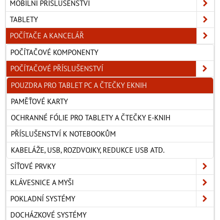
MOBILNÍ PŘÍSLUŠENSTVÍ
TABLETY
POČÍTAČE A KANCELÁŘ
POČÍTAČOVÉ KOMPONENTY
POČÍTAČOVÉ PŘÍSLUŠENSTVÍ
POUZDRA PRO TABLET PC A ČTEČKY EKNIH
PAMĚŤOVÉ KARTY
OCHRANNÉ FÓLIE PRO TABLETY A ČTEČKY E-KNIH
PŘÍSLUŠENSTVÍ K NOTEBOOKŮM
KABELÁŽE, USB, ROZDVOJKY, REDUKCE USB ATD.
SÍŤOVÉ PRVKY
KLÁVESNICE A MYŠI
POKLADNÍ SYSTÉMY
DOCHÁZKOVÉ SYSTÉMY