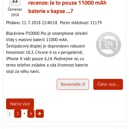
22
recenze: Je to pouze 11000 mAh
baterie v kapse ...?
Červenec
2018
Přidáno: 22. 7. 2018 22:40:18
Počet shlédnutí: 11179
Blackview P10000 Pro je smartphone střední
třídy s masivní baterií 11000 mAh.
Šestipalcový displej je doprovázen robustní
hmotností 10,3. Chcete-li to v perspektivě,
iPhone X váží pouze 6,14. Podívejme se, co
tento telefon zvládne a zda životnost baterie
stojí za váhu navíc.
Komentáře: 0
Čtěte více...
Načíst více
1
2
4