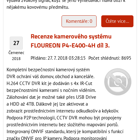
vydává zvukový signál, když se jeho vyhledávací hlava blíží k
nějakému kovovému předmětu.
Komentáře: 0
Čtěte více...
Recenze kamerového systému
27
FLOUREON P4-E400-4H díl 3.
Červenec
Přidáno: 27. 7. 2018 03:28:15
Počet shlédnutí: 8695
2018
Kompletní bezpečnostní kamerový systém
DVR ochrání váš domov, obchod a kanceláře.
H.264 CCTV DVR kit je dodáván s 4x IR-Cut
bezpečnostními kamerami s nočním viděním.
Zálohování dat je možné také přes USB Drive
a HDD až 4TB. Dálkově jej lze aktivovat a
zobrazit prostřednictvím internetu odkudkoliv a kdykoliv.
Podpora P2P technologii, CCTV DVR mohou být propojeny
prostřednictvím internetu bez složitého mapování portů.
Integrovaný ONVIF standardu, který je kompatibilní s funkcí
značky ONVIF pro IP kamery. Podpora monitorování