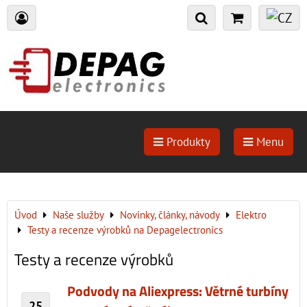
Produkty
Menu
Úvod
Naše služby
Novinky, články, návody
Elektro
Testy a recenze výrobků na Depagelectronics
Testy a recenze výrobků
Podvody na Aliexpress: Větrné turbíny
25