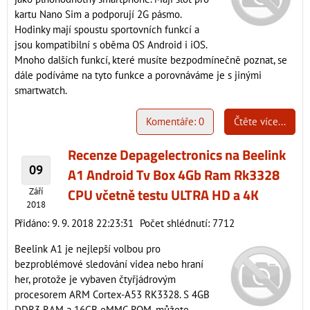
kartu Nano Sim a podporují 2G pásmo.
Hodinky mají spoustu sportovních funkcí a
jsou kompatibilní s oběma OS Android i iOS.
Mnoho dalších funkcí, které musíte bezpodmínečně poznat, se
dále podíváme na tyto funkce a porovnáváme je s jinými
smartwatch.
Komentáře: 0
Čtěte více...
Recenze Depagelectronics na Beelink
09
A1 Android Tv Box 4Gb Ram Rk3328
CPU včetně testu ULTRA HD a 4K
Září
2018
Přidáno: 9. 9. 2018 22:23:31
Počet shlédnutí: 7712
Beelink A1 je nejlepší volbou pro
bezproblémové sledování videa nebo hraní
her, protože je vybaven čtyřjádrovým
procesorem ARM Cortex-A53 RK3328. S 4GB
DDR3 RAM a 16GB eMMC ROM, můžete