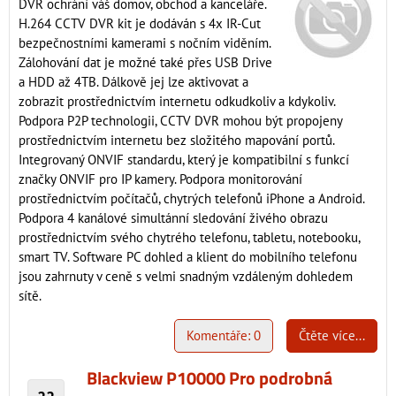
DVR ochrání váš domov, obchod a kanceláře.
H.264 CCTV DVR kit je dodáván s 4x IR-Cut
bezpečnostními kamerami s nočním viděním.
Zálohování dat je možné také přes USB Drive
a HDD až 4TB. Dálkově jej lze aktivovat a
zobrazit prostřednictvím internetu odkudkoliv a kdykoliv.
Podpora P2P technologii, CCTV DVR mohou být propojeny
prostřednictvím internetu bez složitého mapování portů.
Integrovaný ONVIF standardu, který je kompatibilní s funkcí
značky ONVIF pro IP kamery. Podpora monitorování
prostřednictvím počítačů, chytrých telefonů iPhone a Android.
Podpora 4 kanálové simultánní sledování živého obrazu
prostřednictvím svého chytrého telefonu, tabletu, notebooku,
smart TV. Software PC dohled a klient do mobilního telefonu
jsou zahrnuty v ceně s velmi snadným vzdáleným dohledem
sítě.
Komentáře: 0
Čtěte více...
Blackview P10000 Pro podrobná