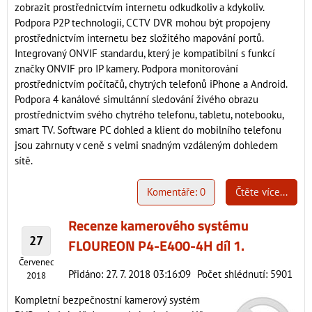
zobrazit prostřednictvím internetu odkudkoliv a kdykoliv.
Podpora P2P technologii, CCTV DVR mohou být propojeny
prostřednictvím internetu bez složitého mapování portů.
Integrovaný ONVIF standardu, který je kompatibilní s funkcí
značky ONVIF pro IP kamery. Podpora monitorování
prostřednictvím počítačů, chytrých telefonů iPhone a Android.
Podpora 4 kanálové simultánní sledování živého obrazu
prostřednictvím svého chytrého telefonu, tabletu, notebooku,
smart TV. Software PC dohled a klient do mobilního telefonu
jsou zahrnuty v ceně s velmi snadným vzdáleným dohledem
sítě.
Komentáře: 0
Čtěte více...
Recenze kamerového systému
27
FLOUREON P4-E400-4H díl 1.
Červenec
Přidáno: 27. 7. 2018 03:16:09
Počet shlédnutí: 5901
2018
Kompletní bezpečnostní kamerový systém