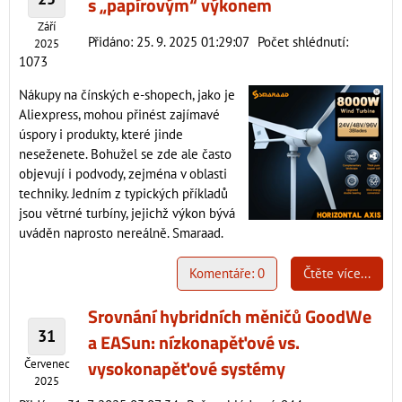
s „papírovým“ výkonem
Září
Přidáno: 25. 9. 2025 01:29:07
Počet shlédnutí:
2025
1073
Nákupy na čínských e-shopech, jako je
Aliexpress, mohou přinést zajímavé
úspory i produkty, které jinde
neseženete. Bohužel se zde ale často
objevují i podvody, zejména v oblasti
techniky. Jedním z typických příkladů
jsou větrné turbíny, jejichž výkon bývá
uváděn naprosto nereálně. Smaraad.
Komentáře: 0
Čtěte více...
Srovnání hybridních měničů GoodWe
31
a EASun: nízkonapěťové vs.
vysokonapěťové systémy
Červenec
2025