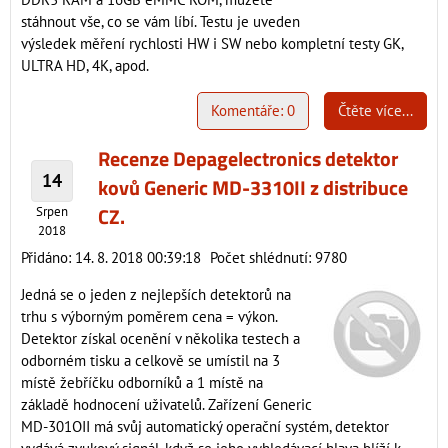
stáhnout vše, co se vám líbí. Testu je uveden
výsledek měření rychlosti HW i SW nebo kompletní testy GK,
ULTRA HD, 4K, apod.
Komentáře: 0
Čtěte více...
Recenze Depagelectronics detektor
14
kovů Generic MD-3310II z distribuce
CZ.
Srpen
2018
Přidáno: 14. 8. 2018 00:39:18
Počet shlédnutí: 9780
Jedná se o jeden z nejlepších detektorů na
trhu s výborným poměrem cena = výkon.
Detektor získal ocenění v několika testech a
odborném tisku a celkově se umístil na 3
místě žebříčku odborníků a 1 místě na
základě hodnocení uživatelů. Zařízení Generic
MD-301OII má svůj automatický operační systém, detektor