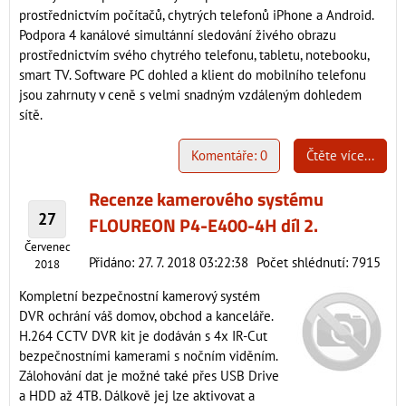
prostřednictvím počítačů, chytrých telefonů iPhone a Android.
Podpora 4 kanálové simultánní sledování živého obrazu
prostřednictvím svého chytrého telefonu, tabletu, notebooku,
smart TV. Software PC dohled a klient do mobilního telefonu
jsou zahrnuty v ceně s velmi snadným vzdáleným dohledem
sítě.
Komentáře: 0
Čtěte více...
Recenze kamerového systému
27
FLOUREON P4-E400-4H díl 2.
Červenec
Přidáno: 27. 7. 2018 03:22:38
Počet shlédnutí: 7915
2018
Kompletní bezpečnostní kamerový systém
DVR ochrání váš domov, obchod a kanceláře.
H.264 CCTV DVR kit je dodáván s 4x IR-Cut
bezpečnostními kamerami s nočním viděním.
Zálohování dat je možné také přes USB Drive
a HDD až 4TB. Dálkově jej lze aktivovat a