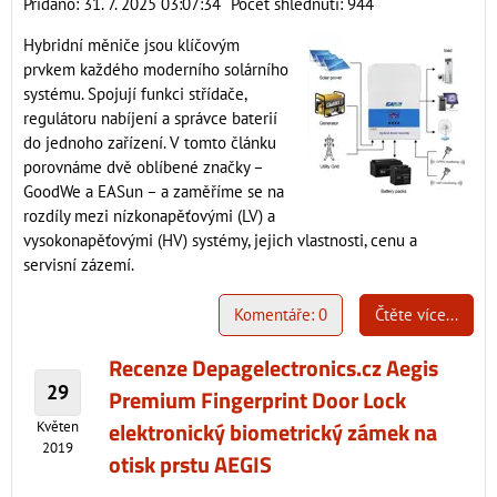
Přidáno: 31. 7. 2025 03:07:34
Počet shlédnutí: 944
Hybridní měniče jsou klíčovým
prvkem každého moderního solárního
systému. Spojují funkci střídače,
regulátoru nabíjení a správce baterií
do jednoho zařízení. V tomto článku
porovnáme dvě oblíbené značky –
GoodWe a EASun – a zaměříme se na
rozdíly mezi nízkonapěťovými (LV) a
vysokonapěťovými (HV) systémy, jejich vlastnosti, cenu a
servisní zázemí.
Komentáře: 0
Čtěte více...
Recenze Depagelectronics.cz Aegis
29
Premium Fingerprint Door Lock
elektronický biometrický zámek na
Květen
2019
otisk prstu AEGIS