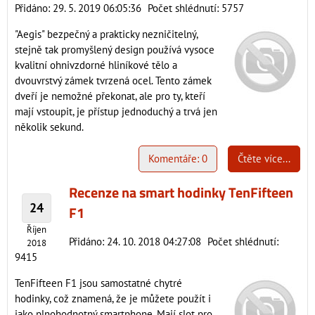
Přidáno: 29. 5. 2019 06:05:36
Počet shlédnutí: 5757
"Aegis" bezpečný a prakticky nezničitelný,
stejně tak promyšlený design používá vysoce
kvalitní ohnivzdorné hliníkové tělo a
dvouvrstvý zámek tvrzená ocel. Tento zámek
dveří je nemožné překonat, ale pro ty, kteří
mají vstoupit, je přístup jednoduchý a trvá jen
několik sekund.
Komentáře: 0
Čtěte více...
Recenze na smart hodinky TenFifteen
24
F1
Říjen
Přidáno: 24. 10. 2018 04:27:08
Počet shlédnutí:
2018
9415
TenFifteen F1 jsou samostatné chytré
hodinky, což znamená, že je můžete použít i
jako plnohodnotný smartphone. Mají slot pro