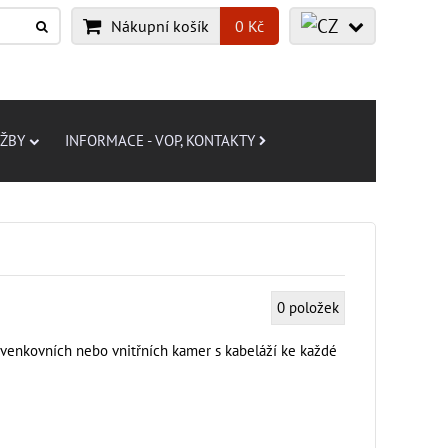
Nákupní košík
0 Kč
UŽBY
INFORMACE - VOP, KONTAKTY
0
položek
venkovních nebo vnitřních kamer s kabeláží ke každé