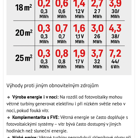
Výhody proti jiným obnovitelným zdrojům
🔹
Výroba energie i v noci:
Na rozdíl od fotovoltaiky mohou
větrné turbíny generovat elektřinu i při nízkém světle nebo v
noci, pokud fouká vítr.
🔹
Komplementarita s FVE:
Větrná energie se často doplňuje s
fotovoltaickými systémy – vítr bývá často dostupný v jiných
hodinách než sluneční energie.
🔹
Nízké emise:
Větrné turbíny neprodukují skleníkové plyny při