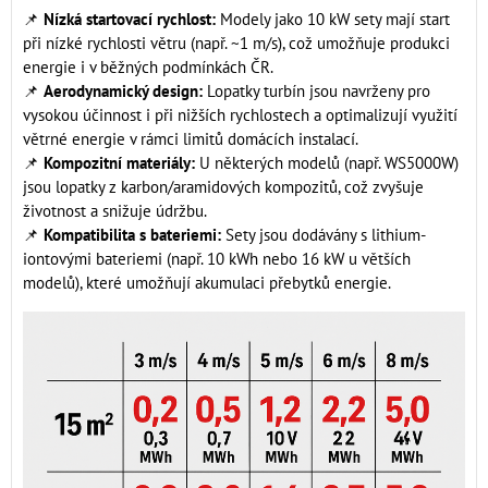
📌
Nízká startovací rychlost:
Modely jako 10 kW sety mají start
při nízké rychlosti větru (např. ~1 m/s), což umožňuje produkci
energie i v běžných podmínkách ČR.
📌
Aerodynamický design:
Lopatky turbín jsou navrženy pro
vysokou účinnost i při nižších rychlostech a optimalizují využití
větrné energie v rámci limitů domácích instalací.
📌
Kompozitní materiály:
U některých modelů (např. WS5000W)
jsou lopatky z karbon/aramidových kompozitů, což zvyšuje
životnost a snižuje údržbu.
📌
Kompatibilita s bateriemi:
Sety jsou dodávány s lithium-
iontovými bateriemi (např. 10 kWh nebo 16 kW u větších
modelů), které umožňují akumulaci přebytků energie.