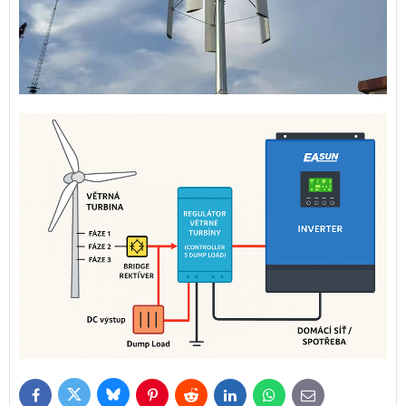
Bluesky
Twitter
Facebook
Pinterest
Reddit
LinkedIn
WhatsApp
E-