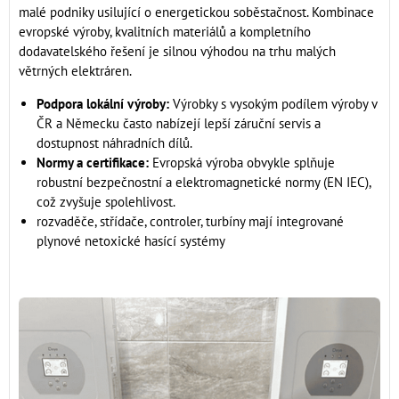
malé podniky usilující o energetickou soběstačnost. Kombinace
evropské výroby, kvalitních materiálů a kompletního
dodavatelského řešení je silnou výhodou na trhu malých
větrných elektráren.
Podpora lokální výroby:
Výrobky s vysokým podílem výroby v
ČR a Německu často nabízejí lepší záruční servis a
dostupnost náhradních dílů.
Normy a certifikace:
Evropská výroba obvykle splňuje
robustní bezpečnostní a elektromagnetické normy (EN IEC),
což zvyšuje spolehlivost.
rozvaděče, střídače, controler, turbíny mají integrované
plynové netoxické hasící systémy