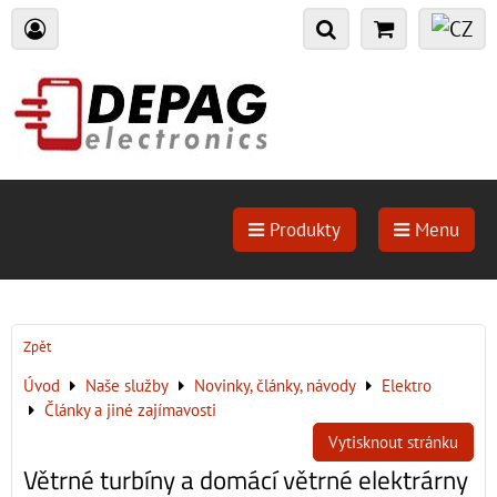
Produkty
Menu
Zpět
Úvod
Naše služby
Novinky, články, návody
Elektro
Články a jiné zajímavosti
Vytisknout stránku
Větrné turbíny a domácí větrné elektrárny