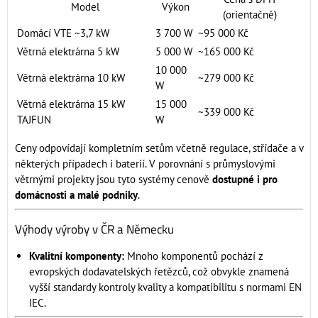
Model
Výkon
(orientačně)
Domácí VTE ~3,7 kW
3 700 W
~95 000 Kč
Větrná elektrárna 5 kW
5 000 W
~165 000 Kč
10 000
Větrná elektrárna 10 kW
~279 000 Kč
W
Větrná elektrárna 15 kW
15 000
~339 000 Kč
TAJFUN
W
Ceny odpovídají kompletním setům včetně regulace, střídače a v
některých případech i baterií. V porovnání s průmyslovými
větrnými projekty jsou tyto systémy cenově
dostupné i pro
domácnosti a malé podniky
.
Výhody výroby v ČR a Německu
Kvalitní komponenty:
Mnoho komponentů pochází z
evropských dodavatelských řetězců, což obvykle znamená
vyšší standardy kontroly kvality a kompatibilitu s normami EN
IEC.