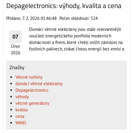
Depagelectronics: výhody, kvalita a cena
Přidáno: 7. 2. 2026 01:46:48
Počet shlédnutí: 524
Domácí větrné elektrárny jsou stále relevantnější
součástí energetického portfolia moderních
07
domácností a firem, které chtějí snížit závislost na
Únor
fosilních palivech, získat čistou energii bez emisí a
2026
Značky
Větrné turbíny
domácí větrné elektrárny
Depagelectronics
výhody
větrné generátory
kvalita
cena
WIND