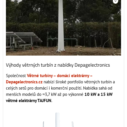
Výhody větrných turbín z nabídky Depagelectronics
Společnost
Větrné turbíny – domácí elektrárny –
Depagelectronics.cz
nabízí široké portfolio větrných turbín a
celých setů pro domácí i komerční použití. Nabídka sahá od
menších modelů do ≈3,7 kW až po výkonné
10 kW a 15 kW
větrné elektrárny TAJFUN
.