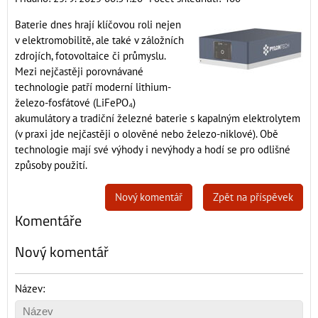
Baterie dnes hrají klíčovou roli nejen
v elektromobilitě, ale také v záložních
zdrojích, fotovoltaice či průmyslu.
Mezi nejčastěji porovnávané
technologie patří moderní lithium-
železo-fosfátové (LiFePO₄)
akumulátory a tradiční železné baterie s kapalným elektrolytem
(v praxi jde nejčastěji o olověné nebo železo-niklové). Obě
technologie mají své výhody i nevýhody a hodí se pro odlišné
způsoby použití.
Nový komentář
Zpět na příspěvek
Komentáře
Nový komentář
Název: