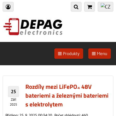
Produkty
Menu
Rozdíly mezi LiFePO₄ 48V
25
bateriemi a železnými bateriemi
Září
s elektrolytem
2025
Přidáno: 25. 9. 2025 00:34:20
Počet shlédnutí: 460