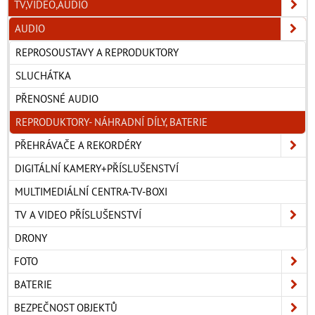
TV,VIDEO,AUDIO
AUDIO
REPROSOUSTAVY A REPRODUKTORY
SLUCHÁTKA
PŘENOSNÉ AUDIO
REPRODUKTORY- NÁHRADNÍ DÍLY, BATERIE
PŘEHRÁVAČE A REKORDÉRY
DIGITÁLNÍ KAMERY+PŘÍSLUŠENSTVÍ
MULTIMEDIÁLNÍ CENTRA-TV-BOXI
TV A VIDEO PŘÍSLUŠENSTVÍ
DRONY
FOTO
BATERIE
BEZPEČNOST OBJEKTŮ