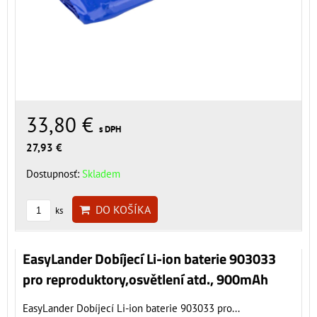
33,80 €
s DPH
27,93 €
Dostupnosť:
Skladem
DO KOŠÍKA
ks
EasyLander Dobíjecí Li-ion baterie 903033
pro reproduktory,osvětlení atd., 900mAh
EasyLander Dobíjecí Li-ion baterie 903033 pro...