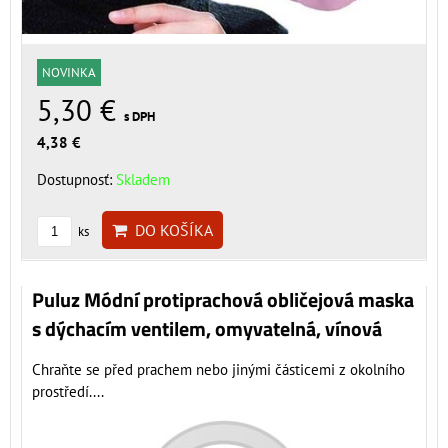
NOVINKA
5,30 €
s DPH
4,38 €
Dostupnosť:
Skladem
DO KOŠÍKA
ks
Puluz Módní protiprachová obličejová maska
s dýchacím ventilem, omyvatelná, vínová
Chraňte se před prachem nebo jinými částicemi z okolního
prostředí....