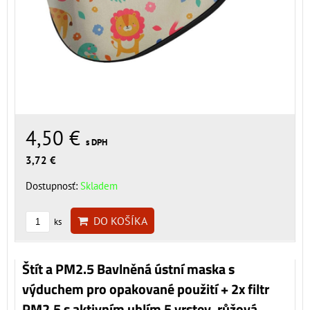
4,50 €
s DPH
3,72 €
Dostupnosť:
Skladem
DO KOŠÍKA
ks
Štít a PM2.5 Bavlněná ústní maska s
výduchem pro opakované použití + 2x filtr
PM2.5 s aktivním uhlím 5 vrstev, růžová