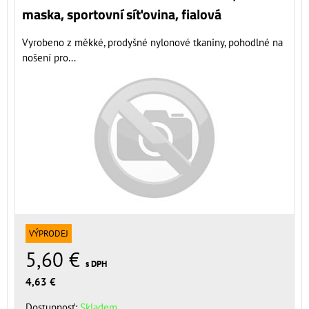
maska, sportovní síťovina, fialová
Vyrobeno z měkké, prodyšné nylonové tkaniny, pohodlné na
nošení pro...
VÝPRODEJ
5,60 €
s DPH
4,63 €
Dostupnosť:
Skladem