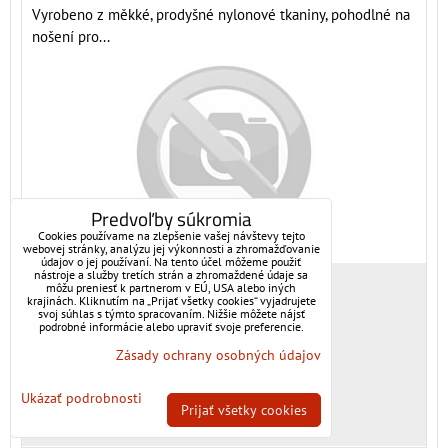
Vyrobeno z měkké, prodyšné nylonové tkaniny, pohodlné na
nošení pro...
Predvoľby súkromia
Cookies používame na zlepšenie vašej návštevy tejto
webovej stránky, analýzu jej výkonnosti a zhromažďovanie
údajov o jej používaní. Na tento účel môžeme použiť
nástroje a služby tretích strán a zhromaždené údaje sa
5,60 €
môžu preniesť k partnerom v EÚ, USA alebo iných
krajinách. Kliknutím na „Prijať všetky cookies“ vyjadrujete
s DPH
svoj súhlas s týmto spracovaním. Nižšie môžete nájsť
podrobné informácie alebo upraviť svoje preferencie.
4,63 €
Zásady ochrany osobných údajov
Dostupnosť:
Skladem
Ukázať podrobnosti
Prijať všetky cookies
DO KOŠÍKA
ks