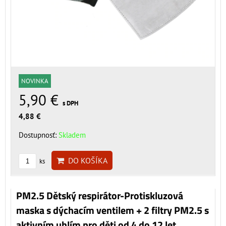
NOVINKA
5,90 €
s DPH
4,88 €
Dostupnosť:
Skladem
DO KOŠÍKA
ks
PM2.5 Dětský respirátor-Protiskluzová
maska s dýchacím ventilem + 2 filtry PM2.5 s
aktivním uhlím pro děti od 4 do 12 let,