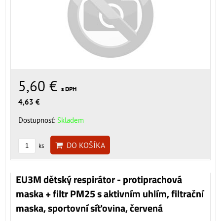
5,60 €
s DPH
4,63 €
Dostupnosť:
Skladem
DO KOŠÍKA
ks
EU3M dětský respirátor - protiprachová
maska + filtr PM25 s aktivním uhlím, filtrační
maska, sportovní síťovina, červená