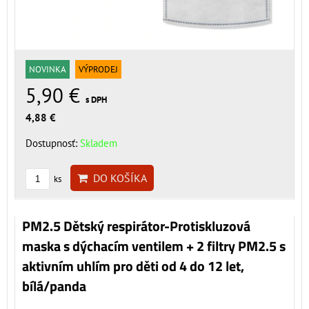
NOVINKA
VÝPRODEJ
5,90 €
s DPH
4,88 €
Dostupnosť:
Skladem
DO KOŠÍKA
ks
PM2.5 Dětský respirátor-Protiskluzová
maska s dýchacím ventilem + 2 filtry PM2.5 s
aktivním uhlím pro děti od 4 do 12 let,
bílá/panda