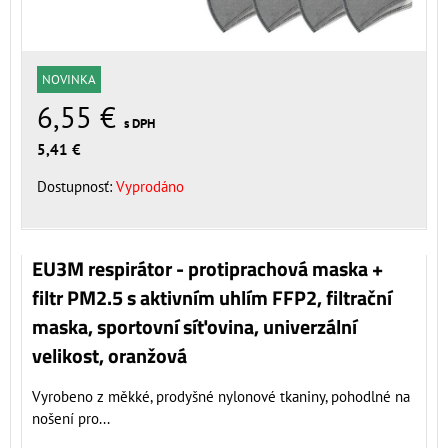
NOVINKA
6,55 €
s DPH
5,41 €
Dostupnosť:
Vyprodáno
EU3M respirátor - protiprachová maska +
filtr PM2.5 s aktivním uhlím FFP2, filtrační
maska, sportovní síťovina, univerzální
velikost, oranžová
Vyrobeno z měkké, prodyšné nylonové tkaniny, pohodlné na
nošení pro...