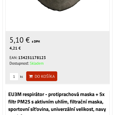
5,10 €
s DPH
4,21 €
EAN:
134251178123
Dostupnosť:
Skladem
DO KOŠÍKA
ks
EU3M respirátor - protiprachová maska + 5x
filtr PM25 s aktivním uhlím, filtrační maska,
sportovní síťovina, univerzální velikost, navy