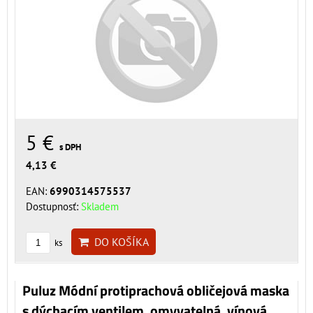
5 €
s DPH
4,13 €
EAN:
6990314575537
Dostupnosť:
Skladem
DO KOŠÍKA
ks
Puluz Módní protiprachová obličejová maska
s dýchacím ventilem, omyvatelná, vínová