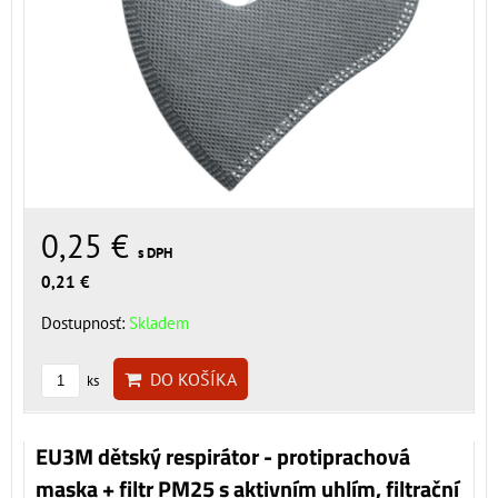
0,25 €
s DPH
0,21 €
Dostupnosť:
Skladem
DO KOŠÍKA
ks
EU3M dětský respirátor - protiprachová
maska + filtr PM25 s aktivním uhlím, filtrační