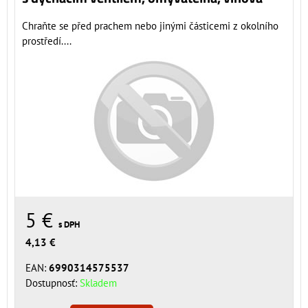
Chraňte se před prachem nebo jinými částicemi z okolního
prostředí....
5 €
s DPH
4,13 €
EAN:
6990314575537
Dostupnosť:
Skladem