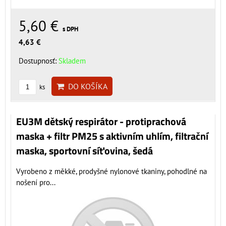
5,60 €
s DPH
4,63 €
Dostupnosť:
Skladem
DO KOŠÍKA
ks
EU3M dětský respirátor - protiprachová
maska + filtr PM25 s aktivním uhlím, filtrační
maska, sportovní síťovina, šedá
Vyrobeno z měkké, prodyšné nylonové tkaniny, pohodlné na
nošení pro...