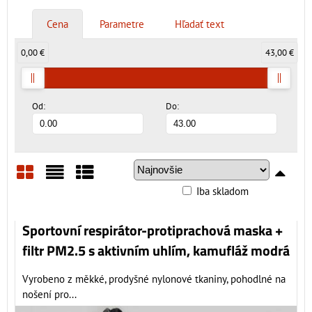
Cena
Parametre
Hľadať text
0,00 €
43,00 €
Od:
Do:
Iba skladom
Mriežka
Zoznam
Tabuľka
Sportovní respirátor-protiprachová maska +
filtr PM2.5 s aktivním uhlím, kamufláž modrá
Vyrobeno z měkké, prodyšné nylonové tkaniny, pohodlné na
nošení pro...