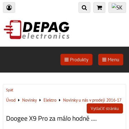
Produkty
Menu
Späť
Úvod
Novinky
Elektro
Novinky u nás v prodeji 2016-17
Vytlačiť stránku
Doogee X9 Pro za málo hodně ....