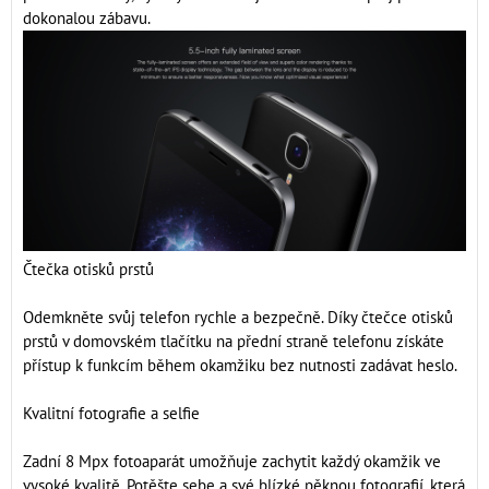
dokonalou zábavu.
Čtečka otisků prstů
Odemkněte svůj telefon rychle a bezpečně. Díky čtečce otisků
prstů v domovském tlačítku na přední straně telefonu získáte
přístup k funkcím během okamžiku bez nutnosti zadávat heslo.
Kvalitní fotografie a selfie
Zadní 8 Mpx fotoaparát umožňuje zachytit každý okamžik ve
vysoké kvalitě. Potěšte sebe a své blízké pěknou fotografií, která