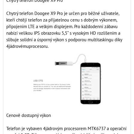
Chytrý telefon Doogee X9 Pro
Chytrý telefon Doogee X9 Pro je určen pro běžné uživatele,
kteří chtějí telefon za přijatelnou cenu s dobrým výkonem,
připojením LTE a velkým displejem. Pro každodenní zábavu
nabízí velikou IPS obrazovku 5,5“ s vysokým HD rozlišením a
slibuje solidní a úsporný výkon s podporou multitaskingu díky
4jádrovémuprocesoru.
Cenově dostupný výkon
Telefon je vybaven 4jádrovým procesorem MTK6737 a operační