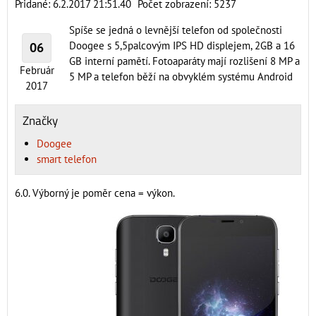
Pridané: 6.2.2017 21:51.40
Počet zobrazení: 5237
Spíše se jedná o levnější telefon od společnosti
Doogee s 5,5palcovým IPS HD displejem, 2GB a 16
06
GB interní pamětí. Fotoaparáty mají rozlišení 8 MP a
Február
5 MP a telefon běží na obvyklém systému Android
2017
Značky
Doogee
smart telefon
6.0. Výborný je poměr cena = výkon.