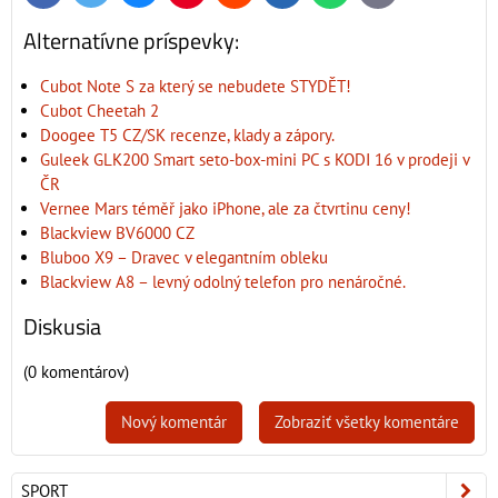
mail
Alternatívne príspevky:
Cubot Note S za který se nebudete STYDĚT!
Cubot Cheetah 2
Doogee T5 CZ/SK recenze, klady a zápory.
Guleek GLK200 Smart seto-box-mini PC s KODI 16 v prodeji v
ČR
Vernee Mars téměř jako iPhone, ale za čtvrtinu ceny!
Blackview BV6000 CZ
Bluboo X9 – Dravec v elegantním obleku
Blackview A8 – levný odolný telefon pro nenáročné.
Diskusia
(0 komentárov)
Nový komentár
Zobraziť všetky komentáre
SPORT