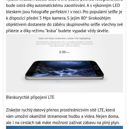
bude ostrá díky automatickému zaostřování. A s výkonným LED
bleskem jsou fotografie perfektní i v noci. Pro populární selfie je
k dispozici přední 5 Mpx kamera. S jejím 80° širokoúhlým
objektivem dostanete do záběru skupinového selfie všechny své
přátele a díky režimu "krása" budete vypadat vždy skvěle.
Bleskurychlé připojení LTE
Získejte rychlý datový přenos prostřednictvím sítě LTE, která
vám umožní okamžitě streamovat hudbu a videa. Nejen doma,
ale i na cestách tak máte možnost zažívat zábavu na plný plyn.