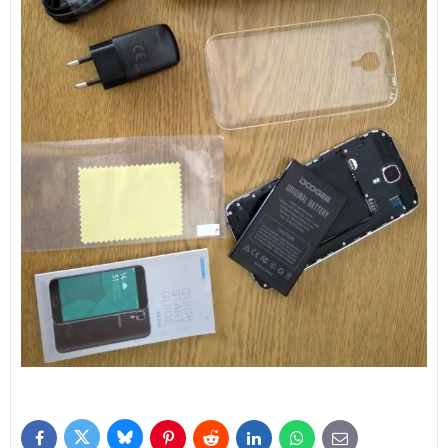
Bluesky
Twitter
Facebook
Pinterest
Reddit
LinkedIn
WhatsApp
E-