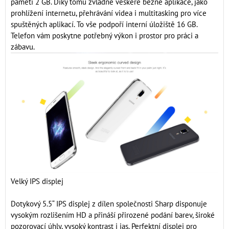
pamětí 2 GB. Díky tomu zvládne veškeré běžné aplikace, jako
prohlížení internetu, přehrávání videa i multitasking pro více
spuštěných aplikací. To vše podpoří interní úložiště 16 GB.
Telefon vám poskytne potřebný výkon i prostor pro práci a
zábavu.
Velký IPS displej
Dotykový 5.5“ IPS displej z dílen společnosti Sharp disponuje
vysokým rozlišením HD a přináší přirozené podání barev, široké
pozorovací úhly, vysoký kontrast i jas. Perfektní displej pro