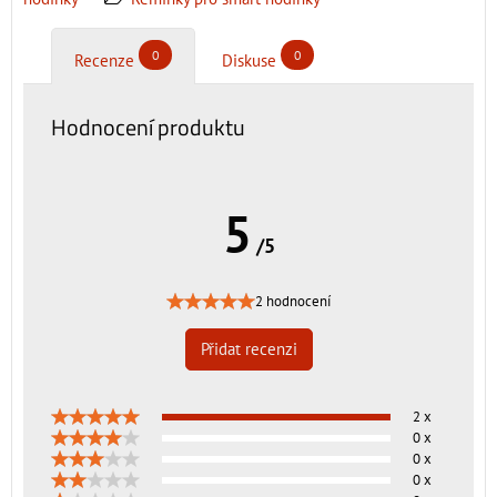
0
0
Recenze
Diskuse
Hodnocení produktu
5
/5
2 hodnocení
Přidat recenzi
2 x
0 x
0 x
0 x