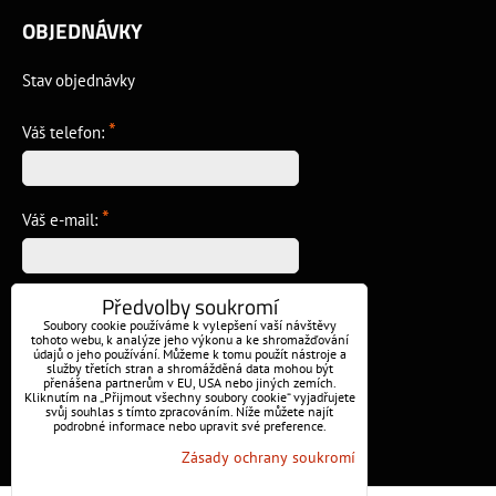
OBJEDNÁVKY
Stav objednávky
*
Váš telefon:
*
Váš e-mail:
Předvolby soukromí
*
Vzkaz:
Soubory cookie používáme k vylepšení vaší návštěvy
tohoto webu, k analýze jeho výkonu a ke shromažďování
údajů o jeho používání. Můžeme k tomu použít nástroje a
služby třetích stran a shromážděná data mohou být
přenášena partnerům v EU, USA nebo jiných zemích.
Kliknutím na „Přijmout všechny soubory cookie“ vyjadřujete
svůj souhlas s tímto zpracováním. Níže můžete najít
podrobné informace nebo upravit své preference.
Odeslat
Zásady ochrany soukromí