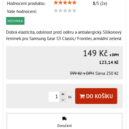
Hodnocení produktu:
5
/
5
(
2
x)
Vaše hodnocení:
NOVINKA
Dobrá elasticita, odolnost proti oděru a antialergický. Silikonový
řemínek pro Samsung Gear S3 Classic/ Frontier, armádní zelená
149 Kč
s DPH
123,14 Kč
399 Kč
s DPH
Sleva
250 Kč
DO KOŠÍKU
ks
Doručení