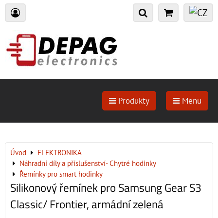
Produkty
Menu
Úvod
ELEKTRONIKA
Náhradní díly a příslušenství- Chytré hodinky
Řemínky pro smart hodinky
Silikonový řemínek pro Samsung Gear S3
Classic/ Frontier, armádní zelená