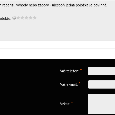
m recenzi, výhody nebo zápory - alespoň jedna položka je povinná.
oduktu:
*
Váš telefon:
*
Váš e-mail:
*
Vzkaz: