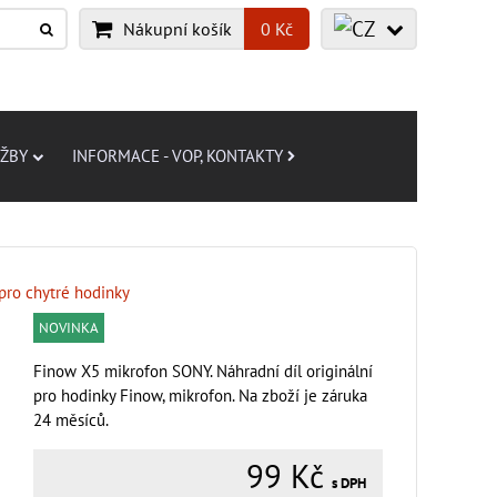
Nákupní košík
0 Kč
UŽBY
INFORMACE - VOP, KONTAKTY
 pro chytré hodinky
NOVINKA
Finow X5 mikrofon SONY. Náhradní díl originální
pro hodinky Finow, mikrofon. Na zboží je záruka
24 měsíců.
99 Kč
s DPH