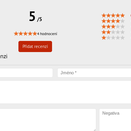
5
/5
4 hodnocení
Přidat recenzi
enzi