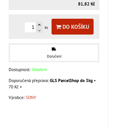
81,82 Kč
DO KOŠÍKU
ks
Doručení
Dostupnost:
Skladem
GLS ParcelShop do 3kg
•
70 Kč
•
Výrobce:
SONY