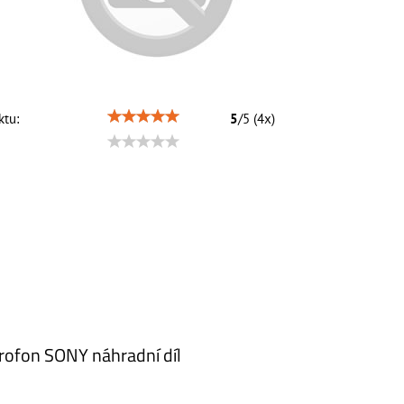
tu:
5
/
5
(
4
x)
rofon SONY náhradní díl