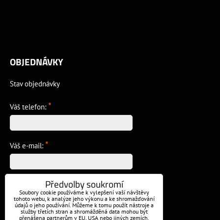
OBJEDNÁVKY
Stav objednávky
*
Váš telefon:
*
Váš e-mail:
Předvolby soukromí
*
Vzkaz:
Soubory cookie používáme k vylepšení vaší návštěvy
tohoto webu, k analýze jeho výkonu a ke shromažďování
údajů o jeho používání. Můžeme k tomu použít nástroje a
služby třetích stran a shromážděná data mohou být
přenášena partnerům v EU, USA nebo jiných zemích.