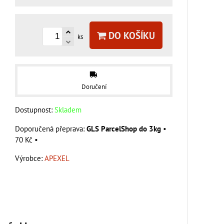
DO KOŠÍKU
ks
Doručení
Dostupnost:
Skladem
GLS ParcelShop do 3kg
•
70 Kč
•
Výrobce:
APEXEL