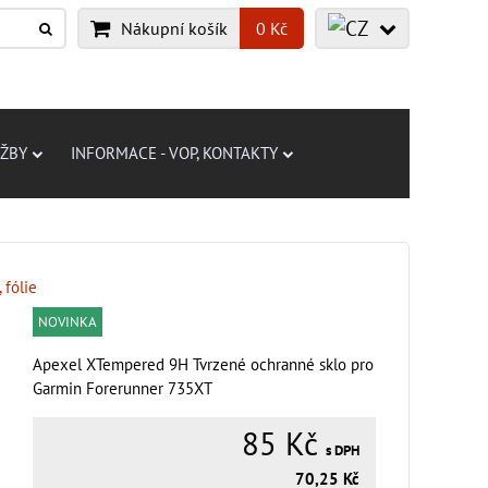
Nákupní košík
0 Kč
UŽBY
INFORMACE - VOP, KONTAKTY
 fólie
NOVINKA
Apexel XTempered 9H Tvrzené ochranné sklo pro
Garmin Forerunner 735XT
85 Kč
s DPH
70,25 Kč