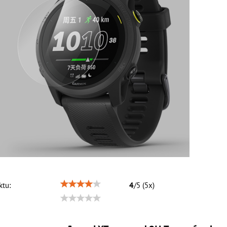
tu:
4
/
5
(
5
x)