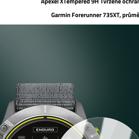
Apexel XTempered 9H Tvrzené ochran
Garmin Forerunner 735XT, průmě