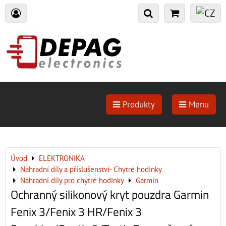
Produkty
Menu
Úvod
ELEKTRONIKA
Náhradní díly a příslušenství- Chytré hodinky
Náhradní díly pro chytré hodinky
Garmin
Ochranný silikonový kryt pouzdra Garmin
Fenix 3/Fenix 3 HR/Fenix 3