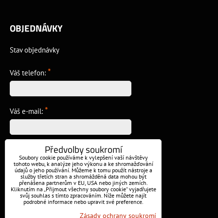
OBJEDNÁVKY
Stav objednávky
*
Váš telefon:
*
Váš e-mail:
Předvolby soukromí
*
Vzkaz:
Soubory cookie používáme k vylepšení vaší návštěvy
tohoto webu, k analýze jeho výkonu a ke shromažďování
údajů o jeho používání. Můžeme k tomu použít nástroje a
služby třetích stran a shromážděná data mohou být
přenášena partnerům v EU, USA nebo jiných zemích.
Kliknutím na „Přijmout všechny soubory cookie“ vyjadřujete
svůj souhlas s tímto zpracováním. Níže můžete najít
podrobné informace nebo upravit své preference.
Odeslat
Zásady ochrany soukromí