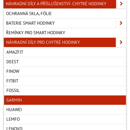
NÁHRADNÍ DÍLY A PŘÍSLUŠENSTVÍ- CHYTRÉ HODINKY
OCHRANNÁ SKLA, FÓLIE
BATERIE SMART HODINKY
ŘEMÍNKY PRO SMART HODINKY
NÁHRADNÍ DÍLY PRO CHYTRÉ HODINKY
AMAZFIT
DEEST
FINOW
FITBIT
FOSSIL
GARMIN
HUAWEI
LEMFO
LENOVO