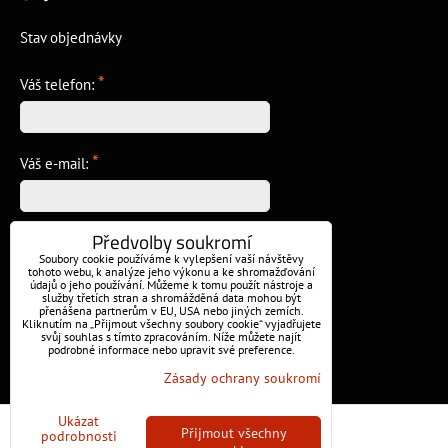
Stav objednávky
*
Váš telefon:
*
Váš e-mail:
Předvolby soukromí
*
Vzkaz:
Soubory cookie používáme k vylepšení vaší návštěvy
tohoto webu, k analýze jeho výkonu a ke shromažďování
údajů o jeho používání. Můžeme k tomu použít nástroje a
služby třetích stran a shromážděná data mohou být
přenášena partnerům v EU, USA nebo jiných zemích.
Kliknutím na „Přijmout všechny soubory cookie“ vyjadřujete
svůj souhlas s tímto zpracováním. Níže můžete najít
podrobné informace nebo upravit své preference.
Odeslat
Zásady ochrany soukromí
Ukázat
Předvolby soukromí
Zásady ochrany soukromí
Přijmout všechny
podrobnosti