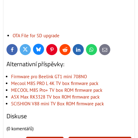
OTA File for SD upgrade
Bluesky
Twitter
Facebook
Pinterest
Reddit
LinkedIn
WhatsApp
E-
mail
Alternativní příspěvky:
Firmware pro Beelink GT1 mini 708NO
Mecool M8S PRO L 4K TV box firmware pack
MECOOL M8S Pro+ TV box ROM firmware pack
A5X Max RK3328 TV box ROM firmware pack
SCISHION V88 mini TV Box ROM firmware pack
Diskuse
(0 komentářů)