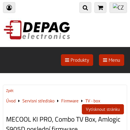
Produkty
Menu
Zpět
Úvod
Servisní středisko
Firmware
TV - box
Vytisknout stránku
MECOOL KI PRO, Combo TV Box, Amlogic
S905D poslední firmware