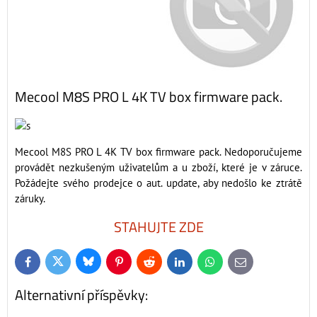
Mecool M8S PRO L 4K TV box firmware pack.
Mecool M8S PRO L 4K TV box firmware pack. Nedoporučujeme
provádět nezkušeným uživatelům a u zboží, které je v záruce.
Požádejte svého prodejce o aut. update, aby nedošlo ke ztrátě
záruky.
STAHUJTE ZDE
Bluesky
Twitter
Facebook
Pinterest
Reddit
LinkedIn
WhatsApp
E-
mail
Alternativní příspěvky: