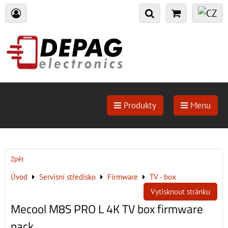
Produkty
Menu
Zpět
Úvod
Servisní středisko
Firmware
TV - box
Vytisknout stránku
Mecool M8S PRO L 4K TV box firmware
pack