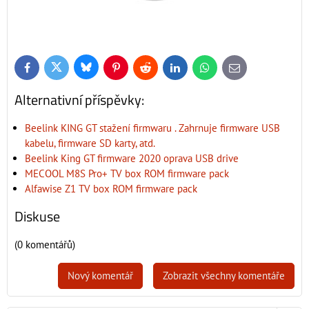
Bluesky
Twitter
Facebook
Pinterest
Reddit
LinkedIn
WhatsApp
E-
mail
Alternativní příspěvky:
Beelink KING GT stažení firmwaru . Zahrnuje firmware USB
kabelu, firmware SD karty, atd.
Beelink King GT firmware 2020 oprava USB drive
MECOOL M8S Pro+ TV box ROM firmware pack
Alfawise Z1 TV box ROM firmware pack
Diskuse
(0 komentářů)
Nový komentář
Zobrazit všechny komentáře