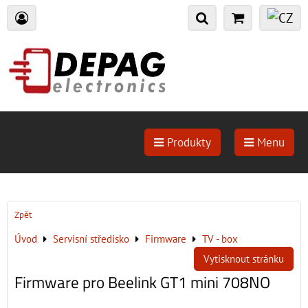
Produkty
Menu
Zpět
Úvod
Servisní středisko
Firmware
TV - box
Vytisknout stránku
Firmware pro Beelink GT1 mini 708NO