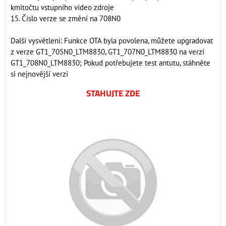
kmitočtu vstupního video zdroje
15. Číslo verze se změní na 708N0
Další vysvětlení: Funkce OTA byla povolena, můžete upgradovat
z verze GT1_705N0_LTM8830, GT1_707N0_LTM8830 na verzi
GT1_708N0_LTM8830; Pokud potřebujete test antutu, stáhněte
si nejnovější verzi
STAHUJTE ZDE