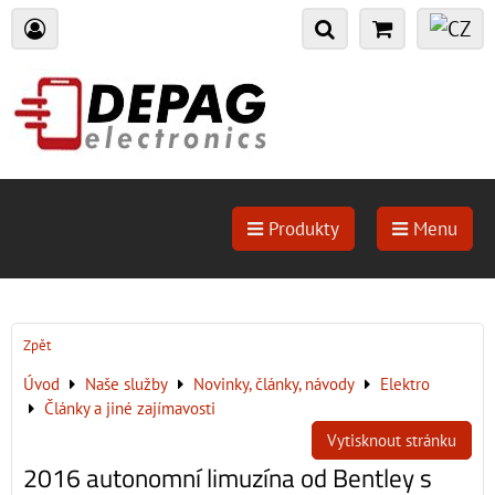
Produkty
Menu
Zpět
Úvod
Naše služby
Novinky, články, návody
Elektro
Články a jiné zajímavosti
Vytisknout stránku
2016 autonomní limuzína od Bentley s