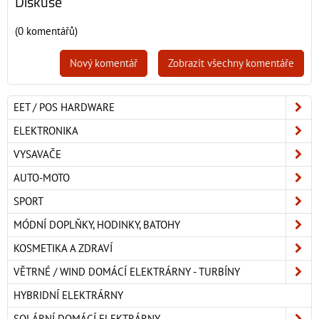
Diskuse
(0 komentářů)
Nový komentář
Zobrazit všechny komentáře
EET / POS HARDWARE
ELEKTRONIKA
VYSAVAČE
AUTO-MOTO
SPORT
MÓDNÍ DOPLŇKY, HODINKY, BATOHY
KOSMETIKA A ZDRAVÍ
VĚTRNÉ / WIND DOMÁCÍ ELEKTRÁRNY - TURBÍNY
HYBRIDNÍ ELEKTRÁRNY
SOLÁRNÍ DOMÁCÍ ELEKTRÁRNY