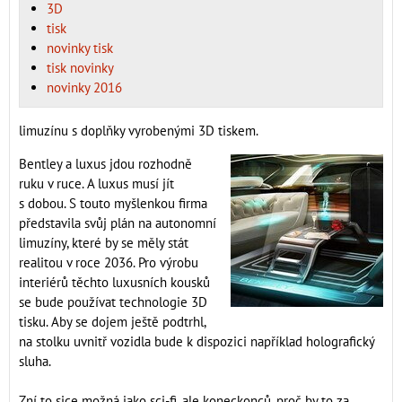
3D
tisk
novinky tisk
tisk novinky
novinky 2016
limuzínu s doplňky vyrobenými 3D tiskem.
Bentley a luxus jdou rozhodně
ruku v ruce. A luxus musí jít
s dobou. S touto myšlenkou firma
představila svůj plán na autonomní
limuzíny, které by se měly stát
realitou v roce 2036. Pro výrobu
interiérů těchto luxusních kousků
se bude používat technologie 3D
tisku. Aby se dojem ještě podtrhl,
na stolku uvnitř vozidla bude k dispozici například holografický
sluha.
Zní to sice možná jako sci-fi, ale koneckonců, proč by to za