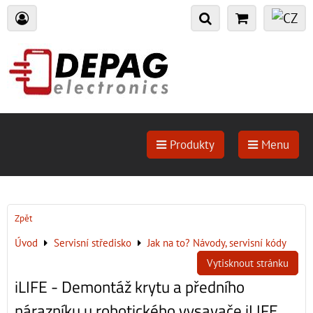
Produkty
Menu
Zpět
Úvod
Servisní středisko
Jak na to? Návody, servisní kódy
Vytisknout stránku
iLIFE - Demontáž krytu a předního
nárazníku u robotického vysavače iLIFE