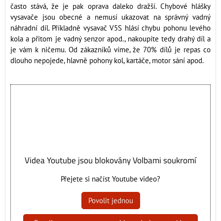
často stává, že je pak oprava daleko dražší. Chybové hlášky
vysavače jsou obecné a nemusí ukazovat na správný vadný
náhradní díl. Příkladně vysavač V5S hlásí chybu pohonu levého
kola a přitom je vadný senzor apod., nakoupíte tedy drahý díl a
je vám k ničemu. Od zákazníků víme, že 70% dílů je repas co
dlouho nepojede, hlavně pohony kol, kartáče, motor sání apod.
Videa Youtube jsou blokovány Volbami soukromí
Přejete si načíst Youtube video?
Povolit jednou