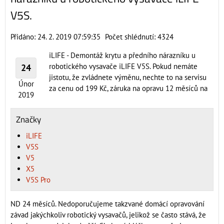
V5S.
Přidáno: 24. 2. 2019 07:59:35
Počet shlédnutí: 4324
iLIFE - Demontáž krytu a předního nárazníku u
robotického vysavače iLIFE V5S. Pokud nemáte
24
jistotu, že zvládnete výměnu, nechte to na servisu
Únor
za cenu od 199 Kč, záruka na opravu 12 měsíců na
2019
Značky
iLIFE
V5S
V5
X5
V5S Pro
ND 24 měsíců. Nedoporučujeme takzvané domácí opravování
závad jakýchkoliv robotický vysavačů, jelikož se často stává, že