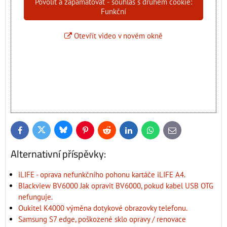
Povolit a zapamatovat - souhlas s druhem cookie:
Funkční
Otevřít video v novém okně
Bluesky
Twitter
Facebook
Pinterest
Reddit
LinkedIn
WhatsApp
E-
mail
Alternativní příspěvky:
iLIFE - oprava nefunkčního pohonu kartáče iLIFE A4.
Blackview BV6000 Jak opravit BV6000, pokud kabel USB OTG
nefunguje.
Oukitel K4000 výměna dotykové obrazovky telefonu.
Samsung S7 edge, poškozené sklo opravy / renovace