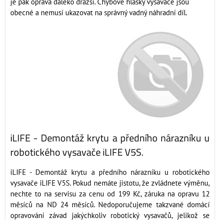
je pak oprava daleko dražší. Chybové hlášky vysavače jsou
obecné a nemusí ukazovat na správný vadný náhradní díl.
iLIFE - Demontáž krytu a předního nárazníku u
robotického vysavače iLIFE V5S.
iLIFE - Demontáž krytu a předního nárazníku u robotického
vysavače iLIFE V5S. Pokud nemáte jistotu, že zvládnete výměnu,
nechte to na servisu za cenu od 199 Kč, záruka na opravu 12
měsíců na ND 24 měsíců. Nedoporučujeme takzvané domácí
opravování závad jakýchkoliv robotický vysavačů, jelikož se