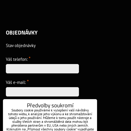
OBJEDNÁVKY
Stav objednávky
*
Váš telefon:
*
Váš e-mail:
Předvolby soukromí
*
Vzkaz:
Soubory cookie používáme k vylepšení vaší návštěvy
tohoto webu, k analýze jeho výkonu a ke shromažďování
údajů o jeho používání. Můžeme k tomu použít nástroje a
služby třetích stran a shromážděná data mohou být
přenášena partnerům v EU, USA nebo jiných zemích.
Kliknutím na „Přijmout všechny soubory cookie“ vyjadřujete