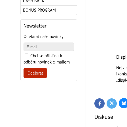
CASH BACK
BONUS PROGRAM
Newsletter
Odebírat naše novinky:
Chci se přihlásit k
Displ
odběru novinek e-mailem
Nejvid
Odebírat
ikonká
„displ
Bl
Twitter
Facebook
Diskuse