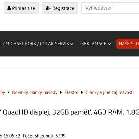
Přihlásit se
Registrace
L / MICHAEL KORS / POLAR SERVIS
REKLAMACE
NAŠE SL
žby
Novinky, články, návody
Elektro
Články a jiné zajímavosti
7" QuadHD displej, 32GB paměť, 4GB RAM, 1.8
16 15:05:52
Počet shlédnutí: 5399