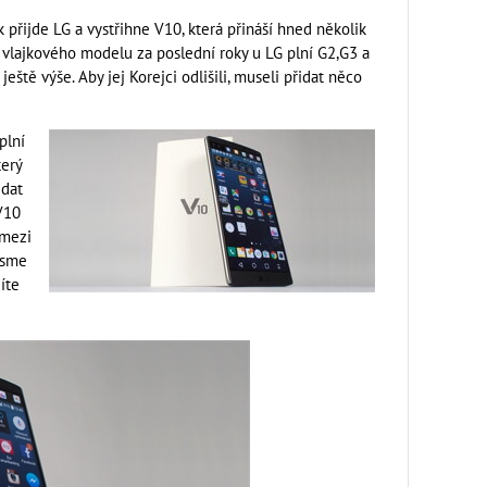
k přijde LG a vystřihne V10, která přináší hned několik
u vlajkového modelu za poslední roky u LG plní G2,G3 a
ještě výše. Aby jej Korejci odlišili, museli přidat něco
plní
terý
idat
 V10
 mezi
jsme
íte