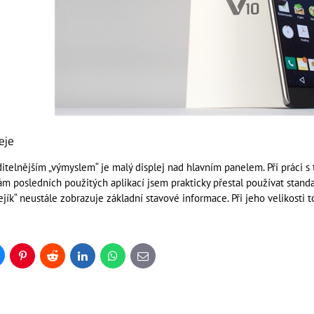
eje
itelnějším „výmyslem“ je malý displej nad hlavním panelem. Při práci s
m posledních použitých aplikací jsem prakticky přestal používat standar
ejík“ neustále zobrazuje základní stavové informace. Při jeho velikosti
uesky
Pinterest
Reddit
LinkedIn
WhatsApp
E-
mail