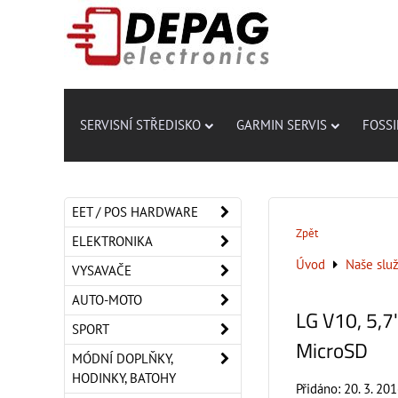
SERVISNÍ STŘEDISKO
GARMIN SERVIS
FOSSI
EET / POS HARDWARE
Zpět
ELEKTRONIKA
Úvod
Naše slu
VYSAVAČE
AUTO-MOTO
LG V10, 5,
SPORT
MicroSD
MÓDNÍ DOPLŇKY,
HODINKY, BATOHY
Přidáno: 20. 3. 20