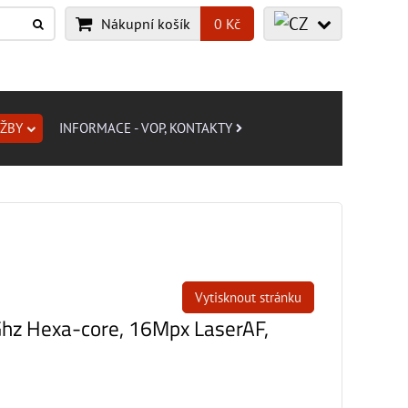
Nákupní košík
0 Kč
UŽBY
INFORMACE - VOP, KONTAKTY
Vytisknout stránku
Ghz Hexa-core, 16Mpx LaserAF,