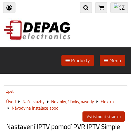
Produkty
Menu
Zpět
Úvod
Naše služby
Novinky, články, návody
Elektro
Návody na instalace apod.
Vytisknout stránku
Nastavení IPTV pomocí PVR IPTV Simple