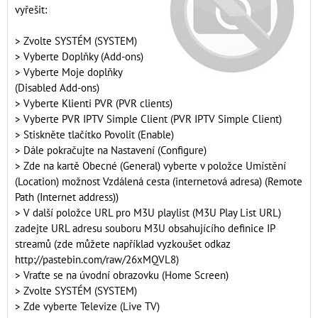
vyřešit:
> Zvolte SYSTÉM (SYSTEM)
> Vyberte Doplňky (Add-ons)
> Vyberte Moje doplňky
(Disabled Add-ons)
> Vyberte Klienti PVR (PVR clients)
> Vyberte PVR IPTV Simple Client (PVR IPTV Simple Client)
> Stiskněte tlačítko Povolit (Enable)
> Dále pokračujte na Nastavení (Configure)
> Zde na kartě Obecné (General) vyberte v položce Umístění
(Location) možnost Vzdálená cesta (internetová adresa) (Remote
Path (Internet address))
> V další položce URL pro M3U playlist (M3U Play List URL)
zadejte URL adresu souboru M3U obsahujícího definice IP
streamů (zde můžete například vyzkoušet odkaz
http://pastebin.com/raw/26xMQVL8)
> Vraťte se na úvodní obrazovku (Home Screen)
> Zvolte SYSTÉM (SYSTEM)
> Zde vyberte Televize (Live TV)