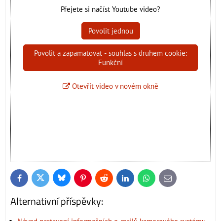
Přejete si načíst Youtube video?
Povolit jednou
Povolit a zapamatovat - souhlas s druhem cookie:
Funkční
Otevřít video v novém okně
Bluesky
Twitter
Facebook
Pinterest
Reddit
LinkedIn
WhatsApp
E-
mail
Alternativní příspěvky: