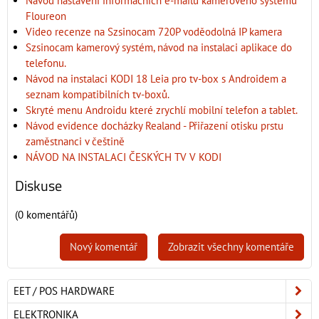
Návod nastavení informačních e-mailů kamerového systému
Floureon
Video recenze na Szsinocam 720P voděodolná IP kamera
Szsinocam kamerový systém, návod na instalaci aplikace do
telefonu.
Návod na instalaci KODI 18 Leia pro tv-box s Androidem a
seznam kompatibilních tv-boxů.
Skryté menu Androidu které zrychlí mobilní telefon a tablet.
Návod evidence docházky Realand - Přiřazení otisku prstu
zaměstnanci v češtině
NÁVOD NA INSTALACI ČESKÝCH TV V KODI
Diskuse
(0 komentářů)
Nový komentář
Zobrazit všechny komentáře
EET / POS HARDWARE
ELEKTRONIKA