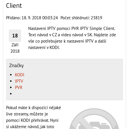
Client
Přidáno: 18. 9. 2018 00:03:24
Počet shlédnutí: 23819
Nastavení IPTV pomocí PVR IPTV Simple Client.
Text návod v CZ a video návod v SK. Najdete zde
18
vše co potřebujete k nastavení IPTV a další
Září
nastavení v KODI.
2018
Značky
KODI
IPTV
PVR
Pokud máte k dispozici nějaké
live streamy, můžete je
pomocí KODI přehrávat. Nyní
si ukážeme návod, jak toto