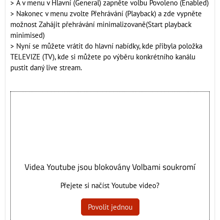
> A v menu v Hlavní (General) zapněte volbu Povoleno (Enabled)
> Nakonec v menu zvolte Přehrávání (Playback) a zde vypněte
možnost Zahájit přehrávání minimalizovaně(Start playback
minimised)
> Nyní se můžete vrátit do hlavní nabídky, kde přibyla položka
TELEVIZE (TV), kde si můžete po výběru konkrétního kanálu
pustit daný live stream.
Videa Youtube jsou blokovány Volbami soukromí
Přejete si načíst Youtube video?
Povolit jednou