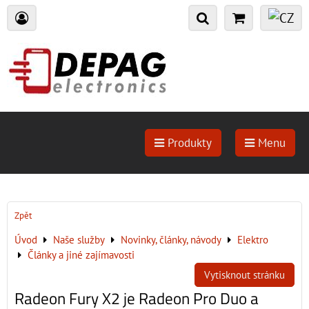
Produkty
Menu
Zpět
Úvod
Naše služby
Novinky, články, návody
Elektro
Články a jiné zajímavosti
Vytisknout stránku
Radeon Fury X2 je Radeon Pro Duo a