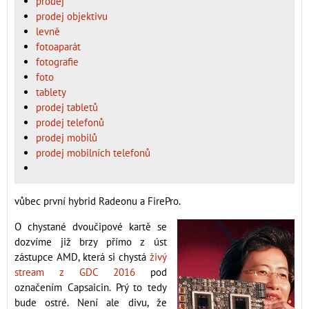
prodej
prodej objektivu
levně
fotoaparát
fotografie
foto
tablety
prodej tabletů
prodej telefonů
prodej mobilů
prodej mobilních telefonů
vůbec první hybrid Radeonu a FirePro.
O chystané dvoučipové kartě se
dozvíme již brzy přímo z úst
zástupce AMD, která si chystá
živý
stream z GDC 2016
pod
označením Capsaicin. Prý to tedy
bude ostré. Není ale divu, že