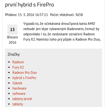
první hybrid s FirePro
Přidáno: 15. 3. 2016 16:57:11
Počet shlédnutí: 3658
Vypadá to, že očekávaná dvoučipová karta AMD
nebude jen lépe vybaveným Radeonem, čemuž by
15
odpovídalo i to, že nedostane označení Radeon
Březen
Fury X2. Namísto toho prý půjde o Radeon Pro Duo,
2016
Značky
Radeon
Fury X2
Radeon Pro Duo
hybrid s FirePro
článek
hardware
software
tablety levně
tablety