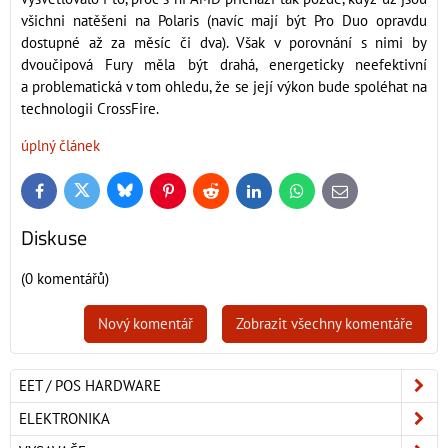
všichni natěšeni na Polaris (navíc mají být Pro Duo opravdu
dostupné až za měsíc či dva). Však v porovnání s nimi by
dvoučipová Fury měla být drahá, energeticky neefektivní
a problematická v tom ohledu, že se její výkon bude spoléhat na
technologii CrossFire.
úplný článek
Bluesky
Twitter
Facebook
Pinterest
Reddit
LinkedIn
WhatsApp
E-
mail
Diskuse
(0 komentářů)
Nový komentář
Zobrazit všechny komentáře
EET / POS HARDWARE
ELEKTRONIKA