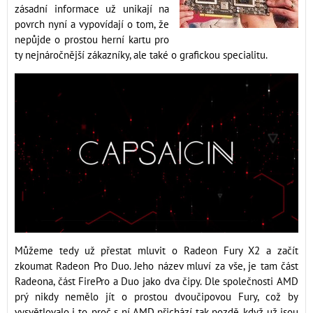
zásadní informace už unikají na
povrch nyní a vypovídají o tom, že
nepůjde o prostou herní kartu pro
ty nejnáročnější zákazníky, ale také o grafickou specialitu.
Můžeme tedy už přestat mluvit o Radeon Fury X2 a začít
zkoumat Radeon Pro Duo. Jeho název mluví za vše, je tam část
Radeona, část FirePro a Duo jako dva čipy. Dle společnosti AMD
prý nikdy nemělo jít o prostou dvoučipovou Fury, což by
vysvětlovalo i to, proč s ní AMD přichází tak pozdě, když už jsou