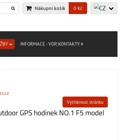
Nákupní košík
0 Kč
UŽBY
INFORMACE - VOP, KONTAKTY
cs.cz
Vytisknout stránku
utdoor GPS hodinek NO.1 F5 model