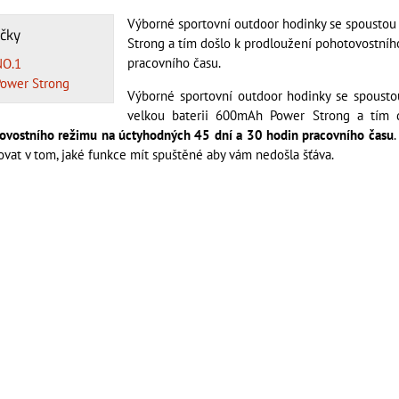
Výborné sportovní outdoor hodinky se spoustou
čky
Strong a tím došlo k prodloužení pohotovostní
pracovního času.
NO.1
Power Strong
Výborné sportovní outdoor hodinky se spousto
velkou baterii 600mAh Power Strong a tím d
ovostního režimu na úctyhodných 45 dní a 30 hodin pracovního času
.
vat v tom, jaké funkce mít spuštěné aby vám nedošla šťáva.