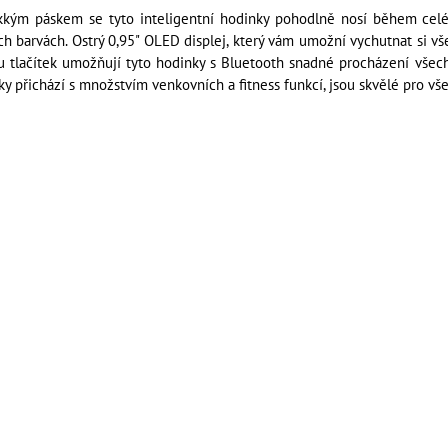
kým páskem se tyto inteligentní hodinky pohodlně nosí během celé
ch barvách. Ostrý 0,95" OLED displej, který vám umožní vychutnat si vše
u tlačítek umožňují tyto hodinky s Bluetooth snadné procházení všech 
ky přichází s množstvím venkovních a fitness funkcí, jsou skvělé pro v