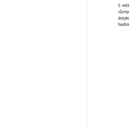
S měk
různý
dotyk
hodin