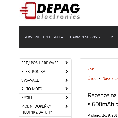
SERVISNÍ STŘEDISKO
GARMIN SERVIS
FOSSI
EET / POS HARDWARE
Zpět
ELEKTRONIKA
Úvod
Naše slu
VYSAVAČE
AUTO-MOTO
Recenze na 
SPORT
s 600mAh b
MÓDNÍ DOPLŇKY,
HODINKY, BATOHY
Přidáno: 26. 9. 20