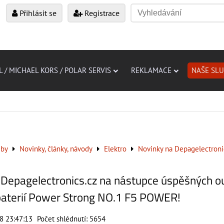
Přihlásit se
Registrace
L / MICHAEL KORS / POLAR SERVIS
REKLAMACE
NAŠE SL
žby
Novinky, články, návody
Elektro
Novinky na Depagelectroni
Depagelectronics.cz na nástupce úspěšných o
aterií Power Strong NO.1 F5 POWER!
18 23:47:13
Počet shlédnutí: 5654