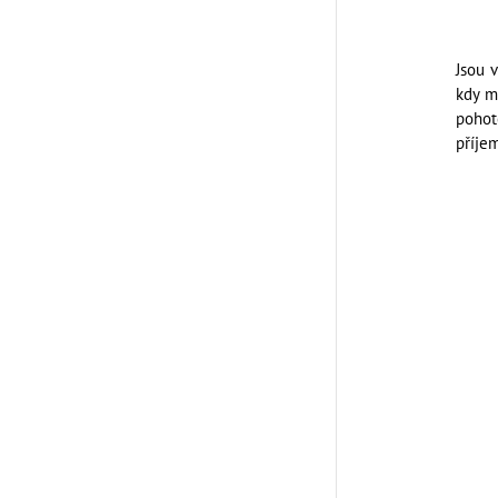
Jsou 
kdy m
pohot
příje