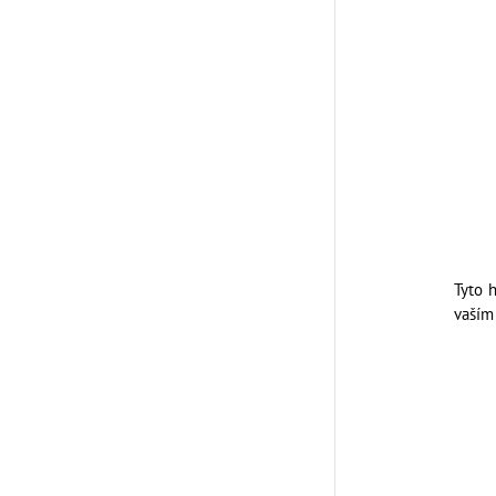
Tyto 
vaším