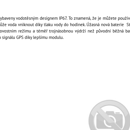
vybaveny vodotěsným designem IP67. To znamená, že je můžete používat
ůže voda vniknout díky tlaku vody do hodinek. Úžasná nová baterie S
ovostním režimu a téměř trojnásobnou výdrží než původní běžná bate
m signálu GPS díky lepšímu modulu.