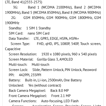
LTE, Band 41(2555-2575)
3G: Band 1 (WCDMA 2100MHz), Band 2 (WCDMA
1900MHz), Band 5 (WCDMA 850MHz), Band 8 (WCDMA 900MHz)
2G: GSM 850MHz, GSM 900MHz, GSM 1800MHz, GSM
1900MHz
Standby: 1 SIM 1 Standby
SIM Card: nano SIM Card
Data Transfer: LTE, GPRS, EDGE, HSPA, HSPA+
Screen Type: FHD, qHD, IPS, 1080P, 540P, Touch screen,
Capacitive
Screen Resolution: 1920 x 1080 pixels, 960 x 540 pixels
Screen Material: Gorilla Glass 3, AMOLED
Multi-touch: Multi-touch
Screen Lock: Slide, Pattern Unlock, PIN Unlock, Password
PPI: 442PPI, 235PPI
Battery: Built-in, Li-ion, 2500mAh, One Battery
Unlocked: Yes (without contract)
Back Camera Megapixel: Back 8.0 MP
Front Camera Megapixel: Front 2.1 MP
Camera Functions: Auto-focusing, LED Flash