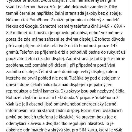
Výrobce tentokrát zvolil čistým, ničím nenarušený design a
vsadil na černou barvu. Vše je také dokonale zaoblené. Díky
temně černé se například čelní strana zdá jakoby bez displeje.
Někomu tak YotaPhone 2 může připomínat některý z modelů
Nexus od Googlu. Samotné rozměry telefonu činí 144,9 × 69,4 ×
8,9 milimetrů. Tloušťka je opravdu působivá, neboť vezměme v
potaz, že zde máme zařízení se dvěma displeji. Z tohoto důvodu
překvapí příjemně také relativně nízká hmotnost pouze 145
gramů. Telefon se příjemně drží a pohodlně padne do ruky, ať už
používáte čelní či zadní displej. Zadní strana je totiž ještě mírně
zaoblena, což pomáhá při držení i při případném používání
zadního displeje. Čelní straně dominuje velký displej, kolem
kterého na první pohled nic není. Tlačítka by pod displejem v
dnešní době čekal málokdo a nad displejem je patrný jen
reproduktor a čelní kamerka. Oku skryty jsou pak nezbytná čidla.
Bohužel chybí informační LED dioda. V případě YotaPhonu 2
však lze její absenci jistě omluvit, neboť energeticky šetrné
informování má na starost zadní displej. Rozmístění ovládacích
prvků po bocích telefonu je klasické. Na pravém boku jde o
odemykací klávesu a dvojtlačítko regulující hlasitost. To je
dokonce odnímatelné a skrývá slot pro SIM kartu, která je však