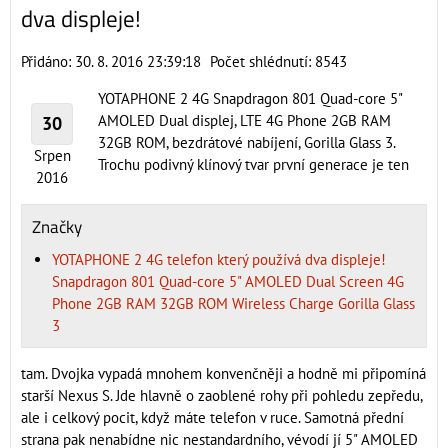
dva displeje!
Přidáno: 30. 8. 2016 23:39:18
Počet shlédnutí: 8543
YOTAPHONE 2 4G Snapdragon 801 Quad-core 5"
AMOLED Dual displej, LTE 4G Phone 2GB RAM
30
32GB ROM, bezdrátové nabíjení, Gorilla Glass 3.
Srpen
Trochu podivný klínový tvar první generace je ten
2016
Značky
YOTAPHONE 2 4G telefon který používá dva displeje!
Snapdragon 801 Quad-core 5" AMOLED Dual Screen 4G
Phone 2GB RAM 32GB ROM Wireless Charge Gorilla Glass
3
tam. Dvojka vypadá mnohem konvenčněji a hodně mi připomíná
starší Nexus S. Jde hlavně o zaoblené rohy při pohledu zepředu,
ale i celkový pocit, když máte telefon v ruce. Samotná přední
strana pak nenabídne nic nestandardního, vévodí jí 5" AMOLED