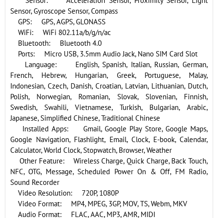
Sensor: Acceleration Sensor, Proximity Sensor, Light
Sensor, Gyroscope Sensor, Compass
GPS: GPS, AGPS, GLONASS
WiFi: WiFi 802.11a/b/g/n/ac
Bluetooth: Bluetooth 4.0
Ports: Micro USB, 3.5mm Audio Jack, Nano SIM Card Slot
Language: English, Spanish, Italian, Russian, German,
French, Hebrew, Hungarian, Greek, Portuguese, Malay,
Indonesian, Czech, Danish, Croatian, Latvian, Lithuanian, Dutch,
Polish, Norwegian, Romanian, Slovak, Slovenian, Finnish,
Swedish, Swahili, Vietnamese, Turkish, Bulgarian, Arabic,
Japanese, Simplified Chinese, Traditional Chinese
Installed Apps: Gmail, Google Play Store, Google Maps,
Google Navigation, Flashlight, Email, Clock, E-book, Calendar,
Calculator, World Clock, Stopwatch, Browser, Weather
Other Feature: Wireless Charge, Quick Charge, Back Touch,
NFC, OTG, Message, Scheduled Power On & Off, FM Radio,
Sound Recorder
Video Resolution: 720P, 1080P
Video Format: MP4, MPEG, 3GP, MOV, TS, Webm, MKV
Audio Format: FLAC, AAC, MP3, AMR, MIDI