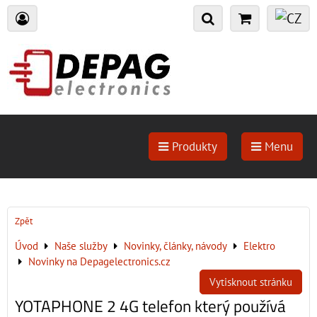
Produkty
Menu
Zpět
Úvod
Naše služby
Novinky, články, návody
Elektro
Novinky na Depagelectronics.cz
Vytisknout stránku
YOTAPHONE 2 4G telefon který používá