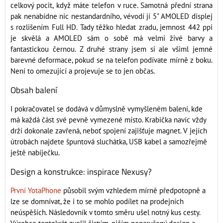
celkový pocit, když máte telefon v ruce. Samotná přední strana
pak nenabídne nic nestandardního, vévodí jí 5" AMOLED displej
s rozlišením Full HD. Tady těžko hledat zradu, jemnost 442 ppi
je skvělá a AMOLED sám o sobě má velmi živé barvy a
fantastickou černou. Z druhé strany jsem si ale všiml jemné
barevné deformace, pokud se na telefon podívate mírně z boku.
Není to omezující a projevuje se to jen občas.
Obsah balení
I pokračovatel se dodává v důmyslně vymyšleném balení, kde
má každá část své pevně vymezené místo. Krabička navíc vždy
drží dokonale zavřená, neboť spojení zajišťuje magnet. V jejích
útrobách najdete špuntová sluchátka, USB kabel a samozřejmě
ještě nabíječku.
Design a konstrukce: inspirace Nexusy?
První YotaPhone
působil svým vzhledem mírně předpotopně a
lze se domnívat, že i to se mohlo podílet na prodejních
neúspěších. Následovník v tomto směru ušel notný kus cesty.