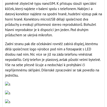
poměrně zbytečně typu nanoSIM. K přístupu slouží speciální
klíček, který najdete v balení spolu s telefonem. Nabíjecí a
datový konektor najdete na spodní hraně, hudební výstup pak na
horní hraně. Konektoru microUSB dělají společnost dva
průduchy a evokují přítomnost stereo reproduktorů. Bohužel
hlavní reproduktor je k dispozici jen jeden. Pod druhým
průduchem se ukrývá mikrofon.
Zadní stranu pak dle očekávání rovněž zabírá displej, kterému
dělá společnost logo výrobce pod ním a fotoaparát s LED
diodou nad ním. Nic více se již na záda telefonu vměstnat
nepodařilo. Celý telefon je plastový, avšak působí velmi bytelně.
Vše na sebe přesně lícuje a nedochází k prohýbání či
nepříjemnému skřípání. Dílenské zpracování se tak povedlo na
jedničku.