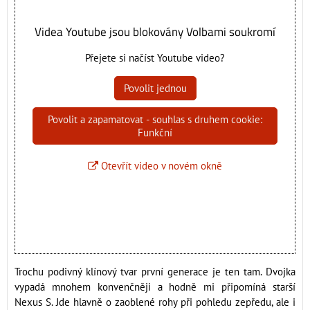
Videa Youtube jsou blokovány Volbami soukromí
Přejete si načíst Youtube video?
Povolit jednou
Povolit a zapamatovat - souhlas s druhem cookie:
Funkční
Otevřít video v novém okně
Trochu podivný klínový tvar první generace je ten tam. Dvojka
vypadá mnohem konvenčněji a hodně mi připomíná starší
Nexus S. Jde hlavně o zaoblené rohy při pohledu zepředu, ale i