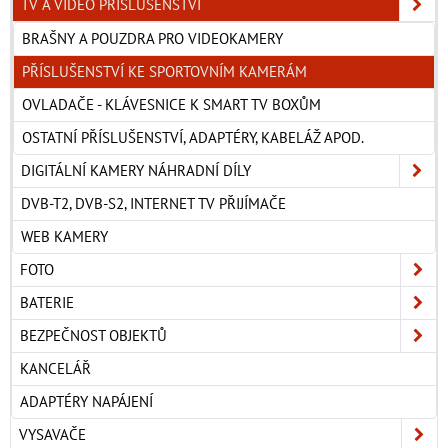
TV A VIDEO PŘÍSLUŠENSTVÍ
BRAŠNY A POUZDRA PRO VIDEOKAMERY
PŘÍSLUŠENSTVÍ KE SPORTOVNÍM KAMERÁM
OVLADAČE - KLÁVESNICE K SMART TV BOXŮM
OSTATNÍ PŘÍSLUŠENSTVÍ, ADAPTÉRY, KABELÁŽ APOD.
DIGITÁLNÍ KAMERY NÁHRADNÍ DÍLY
DVB-T2, DVB-S2, INTERNET TV PŘIJÍMAČE
WEB KAMERY
FOTO
BATERIE
BEZPEČNOST OBJEKTŮ
KANCELÁŘ
ADAPTÉRY NAPÁJENÍ
VYSAVAČE