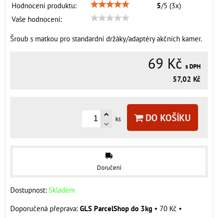
Hodnocení produktu:
5
/
5
(
3
x)
Vaše hodnocení:
Šroub s matkou pro standardní držáky/adaptéry akčních kamer.
69 Kč
s DPH
57,02 Kč
DO KOŠÍKU
ks
Doručení
Dostupnost:
Skladem
GLS ParcelShop do 3kg
•
70 Kč
•