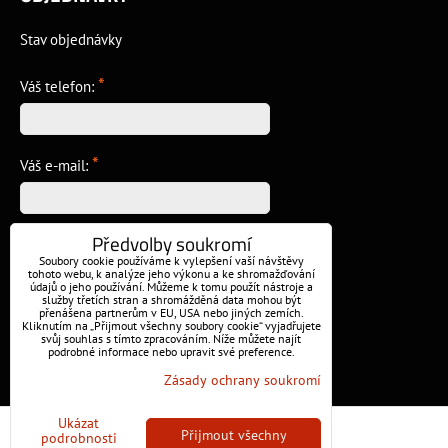
Stav objednávky
*
Váš telefon:
*
Váš e-mail:
Předvolby soukromí
*
Vzkaz:
Soubory cookie používáme k vylepšení vaší návštěvy
tohoto webu, k analýze jeho výkonu a ke shromažďování
údajů o jeho používání. Můžeme k tomu použít nástroje a
služby třetích stran a shromážděná data mohou být
přenášena partnerům v EU, USA nebo jiných zemích.
Kliknutím na „Přijmout všechny soubory cookie“ vyjadřujete
svůj souhlas s tímto zpracováním. Níže můžete najít
podrobné informace nebo upravit své preference.
Odeslat
Zásady ochrany soukromí
Ukázat
Předvolby soukromí
Zásady ochrany soukromí
Přijmout všechny
podrobnosti