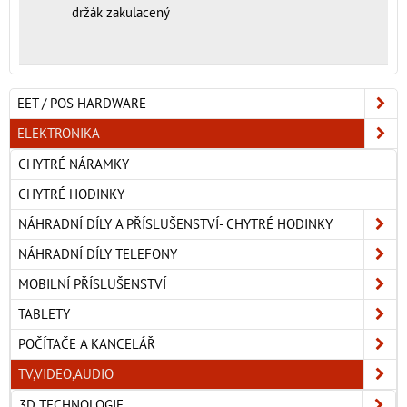
držák zakulacený
EET / POS HARDWARE
ELEKTRONIKA
CHYTRÉ NÁRAMKY
CHYTRÉ HODINKY
NÁHRADNÍ DÍLY A PŘÍSLUŠENSTVÍ- CHYTRÉ HODINKY
NÁHRADNÍ DÍLY TELEFONY
MOBILNÍ PŘÍSLUŠENSTVÍ
TABLETY
POČÍTAČE A KANCELÁŘ
TV,VIDEO,AUDIO
3D TECHNOLOGIE