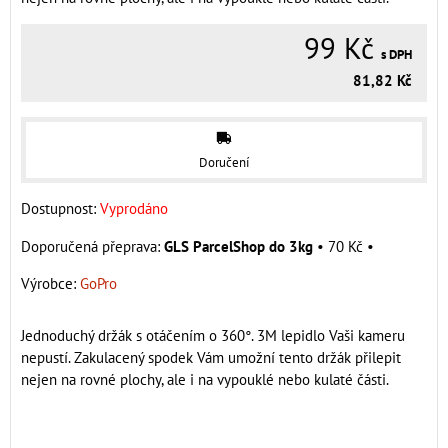
99 Kč
s DPH
81,82 Kč
Doručení
Dostupnost:
Vyprodáno
GLS ParcelShop do 3kg
•
70 Kč
•
Výrobce:
GoPro
Jednoduchý držák s otáčením o 360°. 3M lepidlo Vaši kameru
nepustí. Zakulacený spodek Vám umožní tento držák přilepit
nejen na rovné plochy, ale i na vypouklé nebo kulaté části.