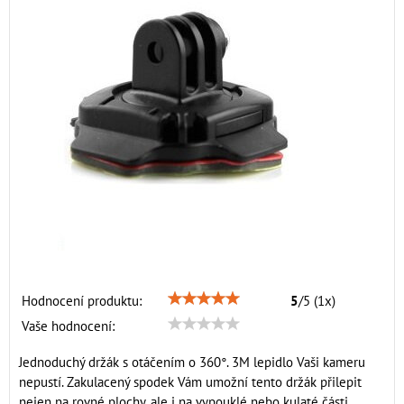
Hodnocení produktu:
5
/
5
(
1
x)
Vaše hodnocení:
Jednoduchý držák s otáčením o 360°. 3M lepidlo Vaši kameru
nepustí. Zakulacený spodek Vám umožní tento držák přilepit
nejen na rovné plochy, ale i na vypouklé nebo kulaté části.