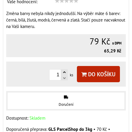
Vaše hodnocení:
Změna barvy nebyla nikdy jednodušší. Na výběr máte 6 barev:
černá, bílá, žlutá, modrá, červená a zlatá. Stačí pouze nacvaknout
na Vaši kameru.
79 Kč
s DPH
65,29 Kč
DO KOŠÍKU
ks
Doručení
Dostupnost:
Skladem
GLS ParcelShop do 3kg
•
70 Kč
•