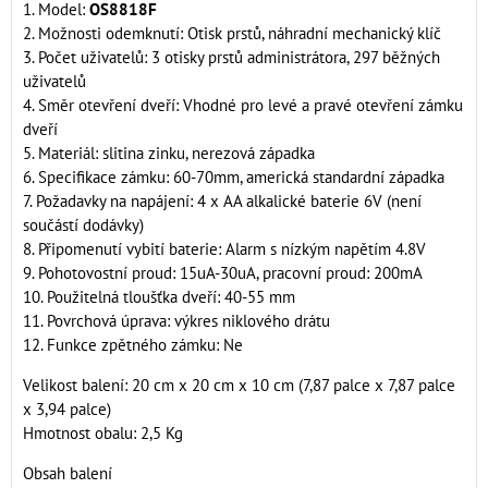
1. Model:
OS8818F
2. Možnosti odemknutí: Otisk prstů, náhradní mechanický klíč
3. Počet uživatelů: 3 otisky prstů administrátora, 297 běžných
uživatelů
4. Směr otevření dveří: Vhodné pro levé a pravé otevření zámku
dveří
5. Materiál: slitina zinku, nerezová západka
6. Specifikace zámku: 60-70mm, americká standardní západka
7. Požadavky na napájení: 4 x AA alkalické baterie 6V (není
součástí dodávky)
8. Připomenutí vybití baterie: Alarm s nízkým napětím 4.8V
9. Pohotovostní proud: 15uA-30uA, pracovní proud: 200mA
10. Použitelná tloušťka dveří: 40-55 mm
11. Povrchová úprava: výkres niklového drátu
12. Funkce zpětného zámku: Ne
Velikost balení: 20 cm x 20 cm x 10 cm (7,87 palce x 7,87 palce
x 3,94 palce)
Hmotnost obalu: 2,5 Kg
Obsah balení