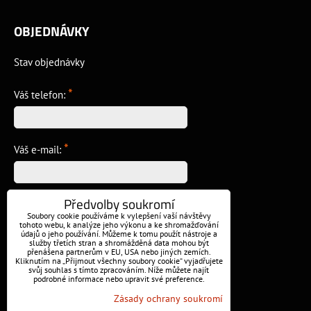
OBJEDNÁVKY
Stav objednávky
*
Váš telefon:
*
Váš e-mail:
Předvolby soukromí
*
Vzkaz:
Soubory cookie používáme k vylepšení vaší návštěvy
tohoto webu, k analýze jeho výkonu a ke shromažďování
údajů o jeho používání. Můžeme k tomu použít nástroje a
služby třetích stran a shromážděná data mohou být
přenášena partnerům v EU, USA nebo jiných zemích.
Kliknutím na „Přijmout všechny soubory cookie“ vyjadřujete
svůj souhlas s tímto zpracováním. Níže můžete najít
podrobné informace nebo upravit své preference.
Odeslat
Zásady ochrany soukromí