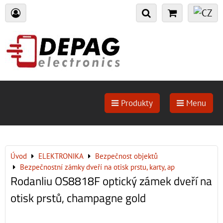
Produkty
Menu
Úvod
ELEKTRONIKA
Bezpečnost objektů
Bezpečnostní zámky dveří na otisk prstu, karty, ap
Rodanliu OS8818F optický zámek dveří na
otisk prstů, champagne gold