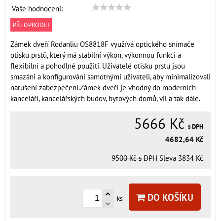
Vaše hodnocení:
PŘEDPRODEJ
Zámek dveří Rodanliu OS8818F využívá optického snímače
otisku prstů, který má stabilní výkon, výkonnou funkci a
flexibilní a pohodlné použití. Uživatelé otisku prstu jsou
smazáni a konfigurováni samotnými uživateli, aby minimalizovali
narušení zabezpečení.Zámek dveří je vhodný do moderních
kanceláří, kancelářských budov, bytových domů, vil a tak dále.
5666 Kč
s DPH
4682,64 Kč
9500 Kč
s DPH
Sleva
3834 Kč
DO KOŠÍKU
ks