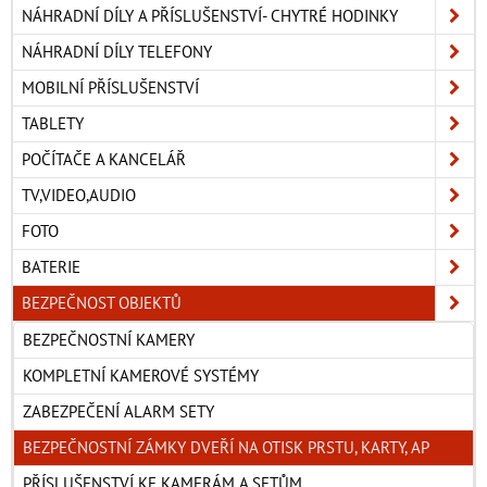
NÁHRADNÍ DÍLY A PŘÍSLUŠENSTVÍ- CHYTRÉ HODINKY
NÁHRADNÍ DÍLY TELEFONY
MOBILNÍ PŘÍSLUŠENSTVÍ
TABLETY
POČÍTAČE A KANCELÁŘ
TV,VIDEO,AUDIO
FOTO
BATERIE
BEZPEČNOST OBJEKTŮ
BEZPEČNOSTNÍ KAMERY
KOMPLETNÍ KAMEROVÉ SYSTÉMY
ZABEZPEČENÍ ALARM SETY
BEZPEČNOSTNÍ ZÁMKY DVEŘÍ NA OTISK PRSTU, KARTY, AP
PŘÍSLUŠENSTVÍ KE KAMERÁM A SETŮM