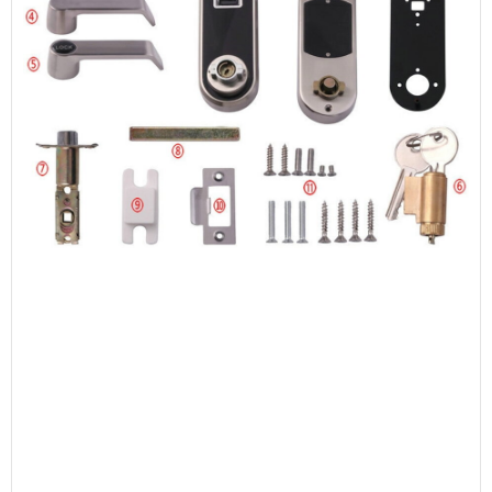
Importér a prodejce smart techniky - technologií. Obchod
Depagelectronics.cz - Zdeňka Chudobová a importérská
společnost DEPAGelectronics s.r.o. kde je podnikatelka
jednatelkou a majitelkou jsou společnosti propojemné v
zájemnou spolupráci při importu - exportu, tak velkoobchodního