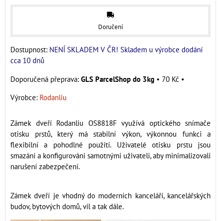
Doručení
Dostupnost:
NENÍ SKLADEM V ČR! Skladem u výrobce dodání
cca 10 dnů
GLS ParcelShop do 3kg
•
70 Kč
•
Výrobce:
Rodanliu
Zámek dveří Rodanliu OS8818F využívá optického snímače
otisku prstů, který má stabilní výkon, výkonnou funkci a
flexibilní a pohodlné použití. Uživatelé otisku prstu jsou
smazáni a konfigurováni samotnými uživateli, aby minimalizovali
narušení zabezpečení.
Zámek dveří je vhodný do moderních kanceláří, kancelářských
budov, bytových domů, vil a tak dále.