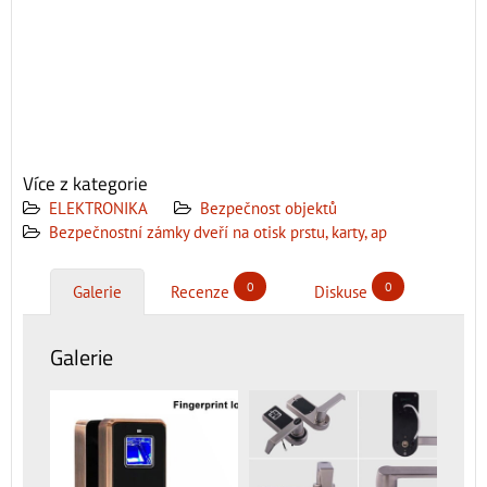
Yunmai, Zealot
Zgpax, ZK, Zoji
Zopo, Zte
Více z kategorie
ELEKTRONIKA
Bezpečnost objektů
Bezpečnostní zámky dveří na otisk prstu, karty, ap
0
0
Galerie
Recenze
Diskuse
Galerie