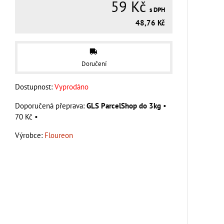
59 Kč
s DPH
48,76 Kč
Doručení
Dostupnost:
Vyprodáno
GLS ParcelShop do 3kg
•
70 Kč
•
Výrobce:
Floureon