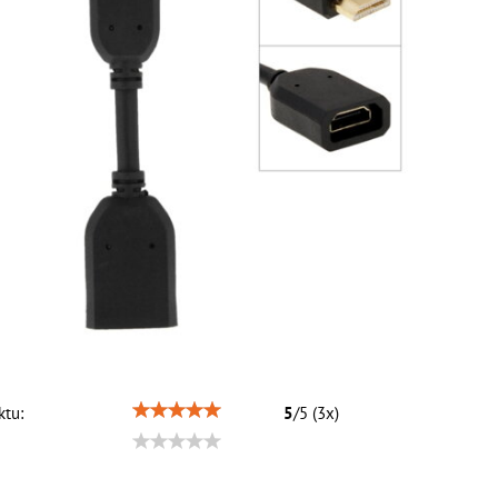
tu:
5
/
5
(
3
x)