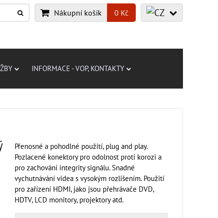
Nákupní košík
0 Kč
UŽBY
INFORMACE - VOP, KONTAKTY
ý
Přenosné a pohodlné použití, plug and play.
Pozlacené konektory pro odolnost proti korozi a
pro zachování integrity signálu. Snadné
vychutnávání videa s vysokým rozlišením. Použití
pro zařízení HDMI, jako jsou přehrávače DVD,
HDTV, LCD monitory, projektory atd.