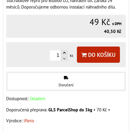
Sluchátkové repro pro Bluboo D2, náhradní díl. Záruka 24
měsíců. Doporučujeme odbornou instalaci náhradního dílu.
49 Kč
s DPH
40,50 Kč
DO KOŠÍKU
ks
Doručení
Dostupnost:
Skladem
GLS ParcelShop do 3kg
•
70 Kč
•
Výrobce:
iParto