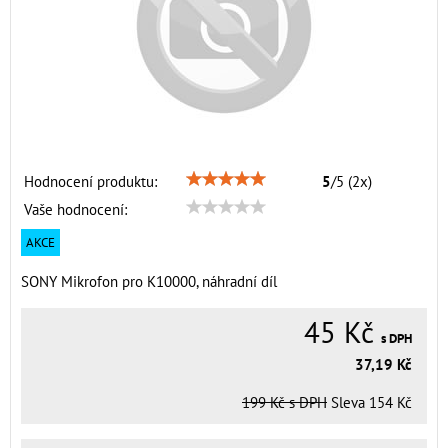
Hodnocení produktu:
5
/
5
(
2
x)
Vaše hodnocení:
AKCE
SONY Mikrofon pro K10000, náhradní díl
45 Kč
s DPH
37,19 Kč
199 Kč
s DPH
Sleva
154 Kč